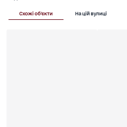
Схожі об'єкти
На цій вулиці