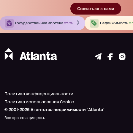
Связаться с нами
Государственная ипотека
от 3%
Недвижимость
с 
Политика конфиденциальности
Политика использования Cookie
© 2001-
2026
Агентство недвижимости "Atlanta"
Все права защищены.