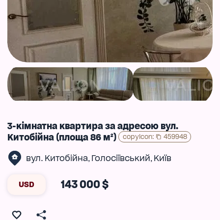
3-кімнатна квартира за адресою вул.
Китобійна (площа 86 м²)
copyIcon
:
459948
вул. Китобійна
Голосіївський
Київ
,
,
143 000 $
USD