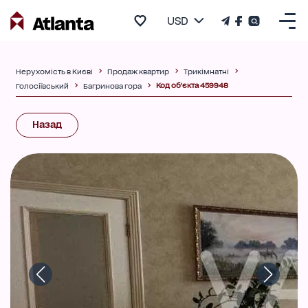
USD
Нерухомість в Києві
Продаж квартир
Трикімнатні
Код об'єкта 459948
Голосіївський
Багринова гора
Назад