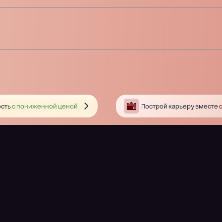
сть
с пониженной ценой
Построй карьеру вместе
с