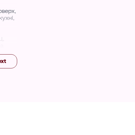
оверх,
кухні,
Ц,
на
ext