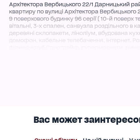
Архітектора Вербицького 22/1 Дарницький рай
квартиру по вулиці Архітектора Вербицького 2
9 поверхового будинку 96 серії ( 10-й поверх т
вітальні, 3-х спален, санвузла роздільного в 
деревяні склопакети, ліноліум, вбудована кухн
домофон, кабельне телебачення, інтернет. Ро
фітнес-клуб Спортлайф, супермаркети, ринок, 
транспортна розв'язка. Станція метро Харківс
Вас может заинтересо