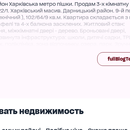
он Харківська метро пішки. Продам 3-х кімнатну
2/1. Харківський масив. Дарницький район. 9-й п
ехнічний ), 102/64/9 кв.м. Квартира складається з 
кафелі та 4-х балкона засклених. Житловий стан:
я, міжкімнатні двері - дерево. Броньовані двері,
звинута інфраструктура: школи, дитячі садки, ТР
поліклініка, зона відпочинку, озера, парк. Зруч
ька 10 хвилини пiшки.
fullBlogT
вать недвижимость