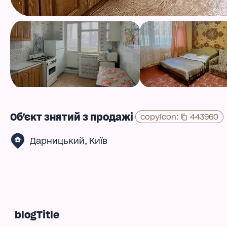
Об'єкт знятий з продажі
copyIcon
:
443960
,
Дарницький
Київ
blogTitle