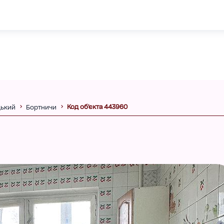
Код об'єкта 443960
ький
Бортничи