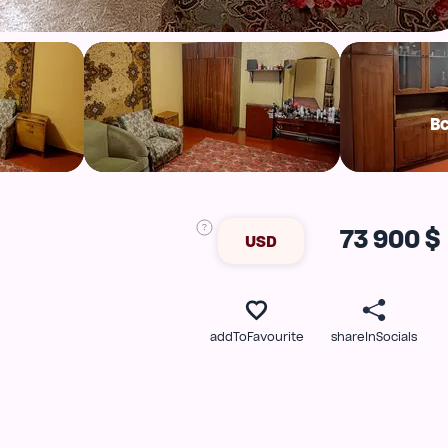
В
73 900 $
USD
addToFavourite
shareInSocials