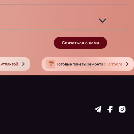
Связаться с нами
 Атлантой
Готовые пакеты ремонта
с Forroom