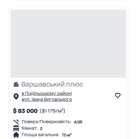
Варшавський плюс
в Подільському районі
вул. Івана Виговського
$ 83 000
($1 179/м²)
Поверх/Поверховість:
4/25
Кімнат:
2
Площа загальна:
70 м²