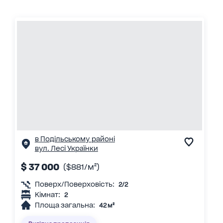
в Подільському районі
вул. Лесі Українки
$ 37 000
($881/м²)
Поверх/Поверховість:
2/2
Кімнат:
2
Площа загальна:
42 м²