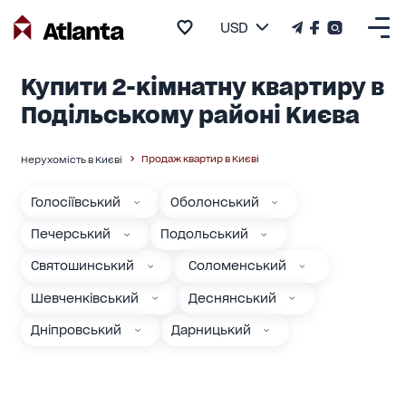
USD
Купити 2-кімнатну квартиру в
Подільському районі Києва
Продаж квартир в Києві
Нерухомість в Києві
Голосіївський
Оболонський
Печерський
Подольський
Святошинський
Соломенський
Шевченківський
Деснянський
Дніпровський
Дарницький