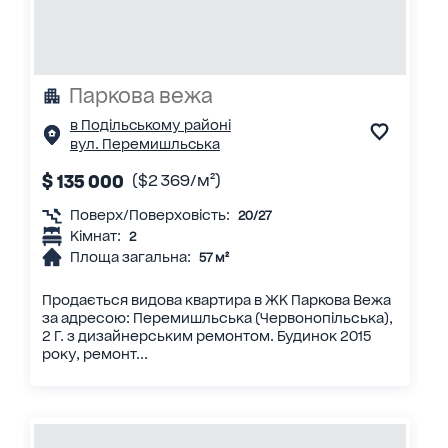
Паркова вежа
в Подільському районі
вул. Перемишльська
$ 135 000
($2 369/м²)
Поверх/Поверховість:
20/27
Кімнат:
2
Площа загальна:
57 м²
Продається видова квартира в ЖК Паркова Вежа
за адресою: Перемишльська (Червонопільська),
2 Г. з дизайнерським ремонтом. Будинок 2015
року, ремонт...