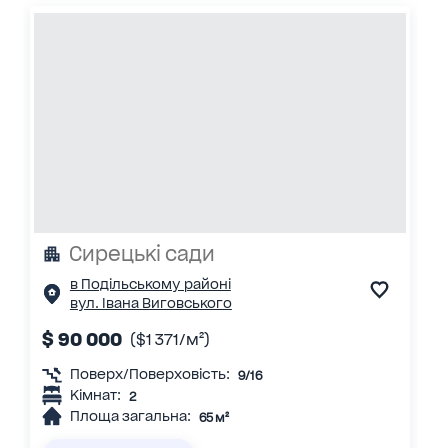
Сирецькі сади
в Подільському районі
вул. Івана Виговського
$ 90 000
($1 371/м²)
Поверх/Поверховість:
9/16
Кімнат:
2
Площа загальна:
65 м²