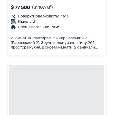
$ 77 500
($1 107/м²)
Поверх/Поверховість:
13/13
Кімнат:
2
Площа загальна:
70 м²
2-кімнатна квартира в ЖК Варшавський 2
(Варшавский 2). Зручне планування типу 2С5 -
простора кухня, 2 окремі кімнати, 2 санвузли...