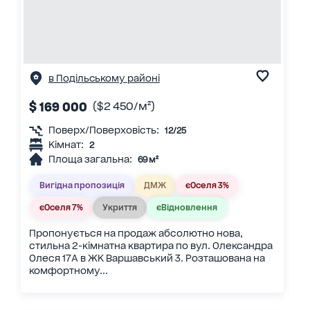
в Подільському районі
$ 169 000
($2 450/м²)
Поверх/Поверховість:
12/25
Кімнат:
2
Площа загальна:
69 м²
Вигідна пропозиція
ДМЖ
єОселя 3%
єОселя 7%
Укриття
єВідновлення
Пропонується на продаж абсолютно нова,
стильна 2-кімнатна квартира по вул. Олександра
Олеся 17А в ЖК Варшавський 3. Розташована на
комфортному...