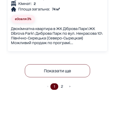
Кімнат:
2
Площа загальна:
74 м²
єОселя 3%
Двокімнатна квартира в ЖК Діброва Парк\ЖК
Dibrova Park\ Диброва Парк по вул. Некрасова 10\
Північно-Сирецька (Северо-Сырецкая)
Можливий продаж по програмі...
Показати ще
1
2