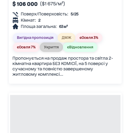
$ 106 000
($1 675/м²)
Поверх/Поверховість:
5/25
Кімнат:
2
Площа загальна:
63 м²
Вигідна пропозиція
ДМЖ
єОселя 3%
єОселя 7%
Укриття
єВідновлення
Пропонується на продаж простора та світла 2-
кімнатна квартира БЕЗ КОМІСІЇ, на 5 поверсі у
сучасному та повністю завершеному
житловому комплексі...