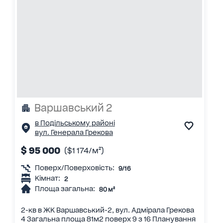
Варшавський 2
в Подільському районі
вул. Генерала Грекова
$ 95 000
($1 174/м²)
Поверх/Поверховість:
9/16
Кімнат:
2
Площа загальна:
80 м²
2-кв в ЖК Варшавський-2, вул. Адмірала Грекова
4 Загальна площа 81м2 поверх 9 з 16 Планування