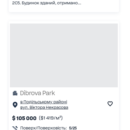
2С5. Будинок зданий, отримано...
Dibrova Park
в Подільському районі
вул. Віктора Некрасова
$ 105 000
($1 419/м²)
Поверх/Поверховість:
5/25