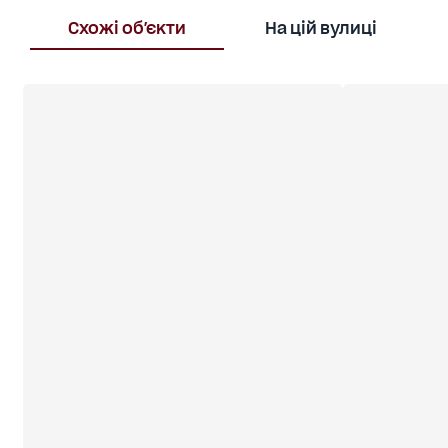
Схожі об'єкти
На цій вулиці