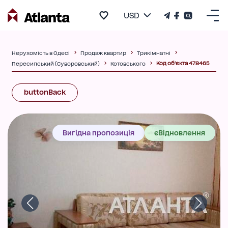
USD
Нерухомість в Одесі
Продаж квартир
Трикімнатні
Код об'єкта 478465
Пересипський (Суворовський)
Котовського
buttonBack
Вигідна пропозиція
єВідновлення