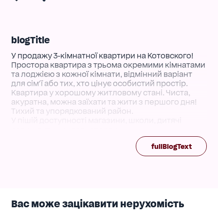
blogTitle
У продажу 3-кімнатної квартири на Котовского!
Простора квартира з трьома окремими кімнатами
та лоджією з кожної кімнати, відмінний варіант
для сім'ї або тих, хто цінує особистий простір.
Квартира у хорошому житловому стані. Чиста,
акуратна, можна заїхати та жити з першого дня!
Тихий та упорядкований район.
У пішій доступності магазини, школи, дитячі
садки, зупинки транспорту.
Затишний двір та доброзичливі сусіди.
fullBlogText
Відмінне співвідношення ціни та якості - не
пропустіть шанс!
Дзвоніть прямо зараз, щоб дізнатися подробиці та
записатися на перегляд.
Вас може зацікавити нерухомість