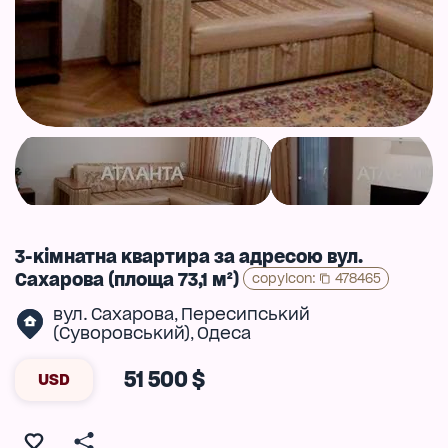
3-кімнатна квартира за адресою вул.
Сахарова (площа 73,1 м²)
copyIcon
:
478465
вул. Сахарова
Пересипський
,
(Суворовський)
Одеса
,
51 500 $
USD