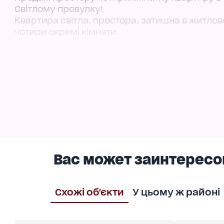
Світлому провулку!
Квартира світла, простора, затишна в житлов
чотири окремі кімнати.
Розвинена інфраструктура та зручна транспор
для комфортного та зручного проживання у П
Цікава пропозиція для великої та дружньої ро
Готові до Ваших пропозицій
Телефонуйте нам!
Вас может заинтересо
Схожі об'єкти
У цьому ж районі