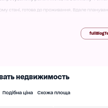
ому стані, готова до проживання. Вдале плануван
тна розв'язка, море, парки – саме ці ключові ск
риморському районі міста на Великому Фонтані.
fullBlogT
дини.
вать недвижимость
Подібна ціна
Схожа площа