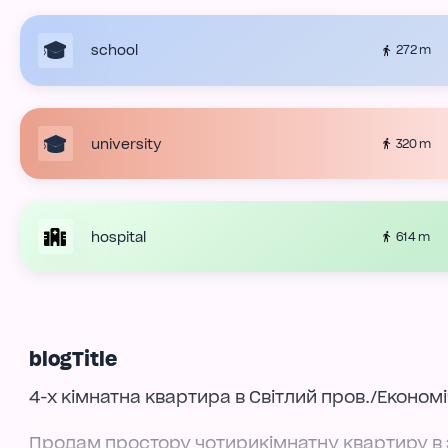
school
272 m
university
320 m
hospital
614 m
blogTitle
4-х кімнатна квартира в Світлий пров./Економ
Продам простору чотирикімнатну квартиру в 