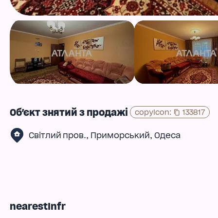
Об'єкт знятий з продажі
copyIcon
:
133817
,
,
Світлий пров.
Приморський
Одеса
nearestInfr