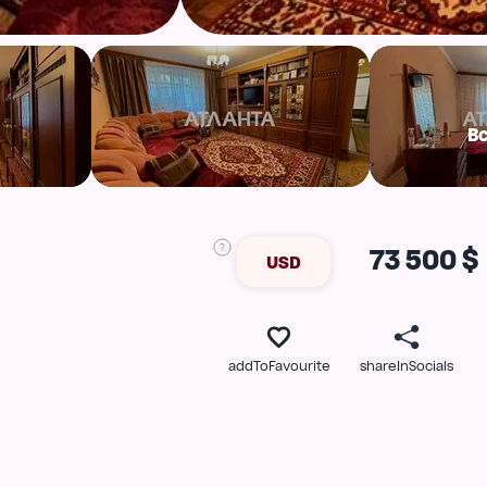
В
73 500 $
USD
addToFavourite
shareInSocials