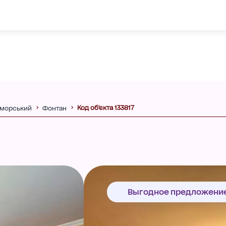
Код об'єкта 133817
морський
Фонтан
Выгодное предложени