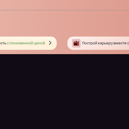
сть
с пониженной ценой
Построй карьеру вместе
с