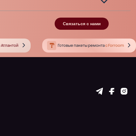
Связаться с нами
 Атлантой
Готовые пакеты ремонта
с Forroom