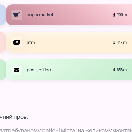
supermarket
299 m
atm
417 m
post_office
636 m
ічний пров.
затребуваному районі міста, на Великому Фонтан