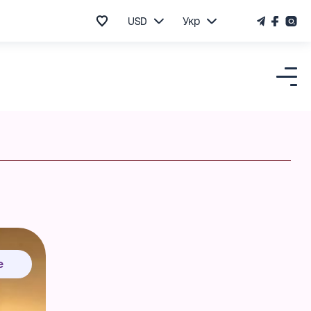
USD
Укр
е