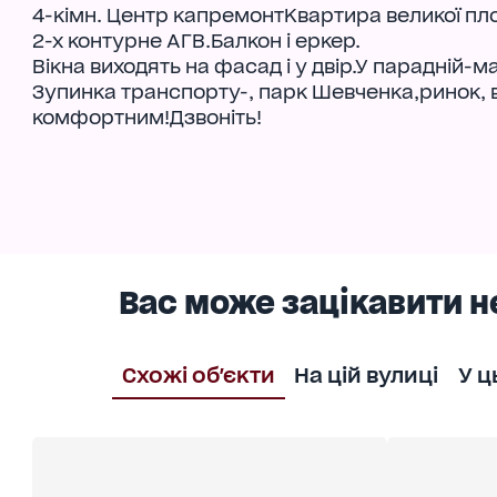
4-кімн. Центр капремонтКвартира великої пло
2-х контурне АГВ.Балкон і еркер.
Вікна виходять на фасад і у двір.У парадній-м
Зупинка транспорту-, парк Шевченка,ринок,
комфортним!Дзвоніть!
Вас може зацікавити н
Схожі об'єкти
На цій вулиці
У ц