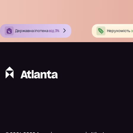
Державна іпотека
від 3%
Нерухомість
з