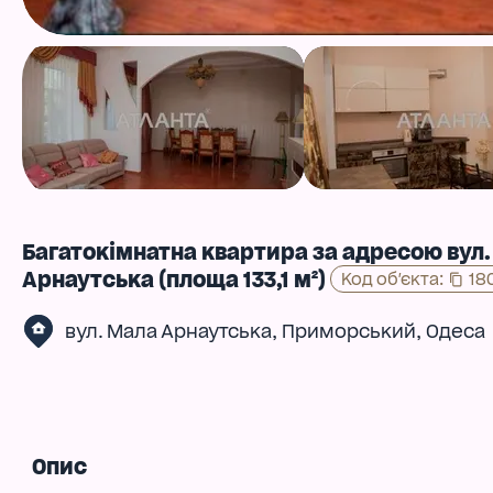
Багатокімнатна квартира за адресою вул
Арнаутська (площа 133,1 м²)
Код об'єкта
:
18
,
,
вул. Мала Арнаутська
Приморський
Одеса
Опис