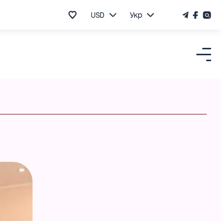
USD
Укр