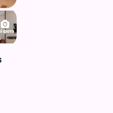
сі фото
$