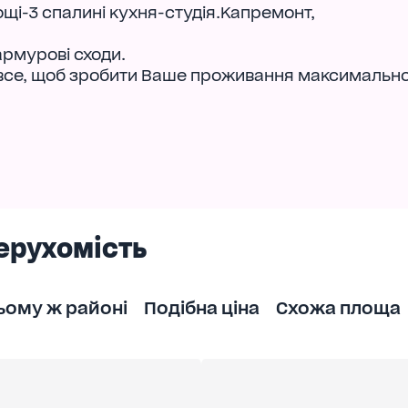
щі-3 спалині кухня-студія.Капремонт,
армурові сходи.
 все, щоб зробити Ваше проживання максимальн
ерухомість
ьому ж районі
Подібна ціна
Схожа площа