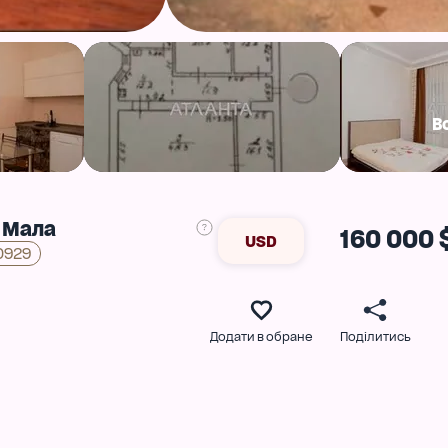
В
. Мала
160 000 
USD
0929
Додати в обране
Поділитись