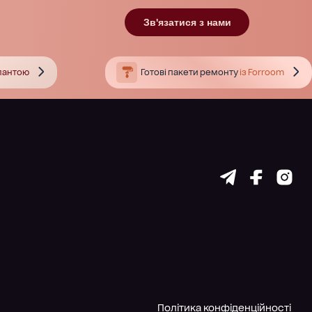
Зв'язатися з нами
тлантою
Готові пакети ремонту
із Forroom
Політика конфіденційності