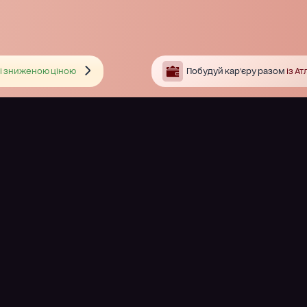
і зниженою ціною
Побудуй кар’єру разом
із А