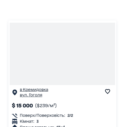
в Кремидовка
вул. Гоголя
$ 15 000
($239/м²)
Поверх/Поверховість:
2/2
Кімнат:
3