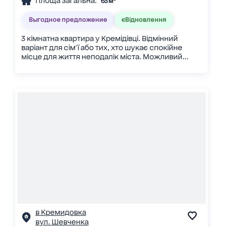
Площа загальна:
63 м²
Выгодное предложение
єВідновлення
3 кімнатна квартира у Кремідівці. Відмінний
варіант для сім'ї або тих, хто шукає спокійне
місце для життя неподалік міста. Можливий...
в Кремидовка
вул. Шевченка