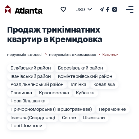
USD
Продаж трикімнатних
квартир в Кремидовка
Квартири
Нерухомість в Одесі
Нерухомість в Кремидовка
Біляївський район
Березівський район
Іванівський район
Комінтернівський район
Роздільнянський район
Іллінка
Ковалівка
Павлинка
Красноселка
Кубанка
Нова Вільшанка
Причорноморське (Першотравневе)
Переможне
Іваново(Свердлово)
Світле
Шомполи
Нові Шомполи