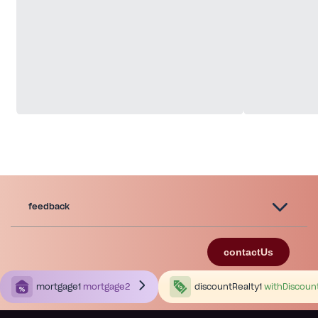
feedback
contactUs
mortgage1
mortgage2
discountRealty1
withDiscoun