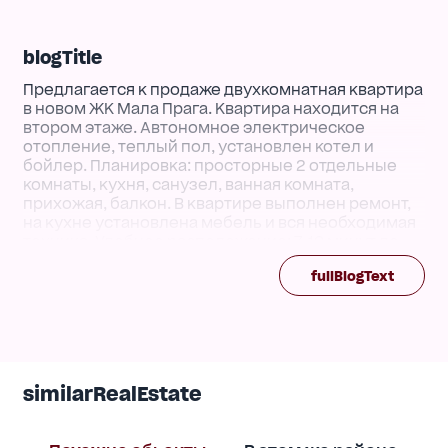
blogTitle
Предлагается к продаже двухкомнатная квартира
в новом ЖК Мала Прага. Квартира находится на
втором этаже. Автономное электрическое
отопление, теплый пол, установлен котел и
бойлер. Планировка: просторные 2 отдельные
комнаты, кухня, санузел, ванная комната,
прихожая, балкон. В квартире выполнен ремонт,
на кухне установлена мебель и вся необходимая
техника. Удобное расположение: 7-10 минут до
рынка Корятовича, центра города, рядом школа,
fullBlogText
детский сад, супермаркет, остановка. Закрытый
зеленый внутренний двор, видеонаблюдение
24/7. Собственная детская площадка, зеленая
зона, парковка. Для просмотра и вопросов
звоните по номеру [телефон скрыт]. Власта
similarRealEstate