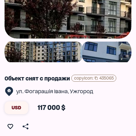
Объект снят с продажи
copyIcon
:
435065
ул. Фогарашія Івана
Ужгород
,
117 000 $
USD