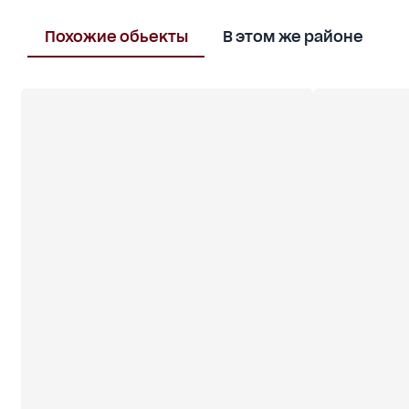
Похожие обьекты
В этом же районе
П