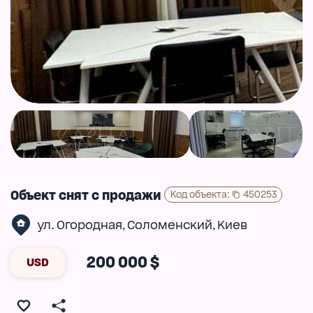
Объект снят с продажи
Код объекта
:
450253
ул. Огородная
Соломенский
Киев
,
,
200 000 $
USD