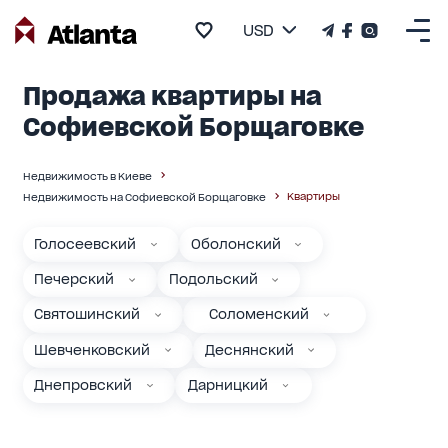
USD
Продажа квартиры на
Софиевской Борщаговке
Недвижимость в Киеве
Квартиры
Недвижимость на Софиевской Борщаговке
Голосеевский
Оболонский
Печерский
Подольский
Святошинский
Соломенский
Шевченковский
Деснянский
Днепровский
Дарницкий