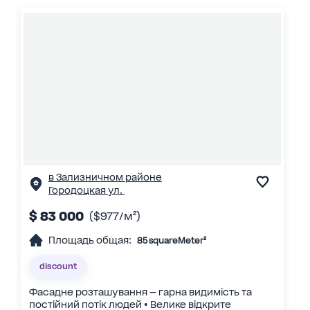
в Зализничном районе
Городоцкая ул.
$ 83 000
($977/м²)
Площадь общая:
85 squareMeter²
discount
Фасадне розташування — гарна видимість та
постійний потік людей • Велике відкрите