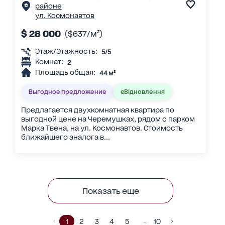
районе
ул. Космонавтов
$ 28 000
($637/м²)
Этаж/Этажность:
5/5
Комнат:
2
Площадь общая:
44 м²
Выгодное предложение
єВідновлення
Предлагается двухкомнатная квартира по
выгодной цене на Черемушках, рядом с парком
Марка Твена, на ул. Космонавтов. Стоимость
ближайшего аналога в...
Показать еще
1
2
3
4
5
10
…