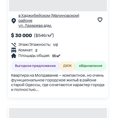
в Хаджибейском (Малиновском)
районе
ул. Лазарева адм.
$ 30 000
($546/м²)
Этаж/Этажность:
1/2
Комнат:
2
Площадь общая:
55 м²
Выгодное предложение
ДМЖ
єВідновлення
Квартира на Молдаванке — компактное, но очень
функциональное городское жильё в районе
старой Одессы, где сочетаются характер города
и полностью...