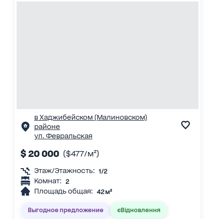
в Хаджибейском (Малиновском)
районе
ул. Февральская
$ 20 000
($477/м²)
Этаж/Этажность:
1/2
Комнат:
2
Площадь общая:
42 м²
Выгодное предложение
єВідновлення