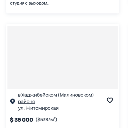
студия с выходом...
в Хаджибейском (Малиновском)
районе
ул. Житомирская
$ 35 000
($539/м²)