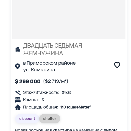
ДВАДЦАТЬ СЕДЬМАЯ
ЖЕМЧУЖИНА
в Приморском районе
ул. Каманина
$ 299 000
($2 719/м²)
Этаж/Этажность:
24/25
Комнат:
3
Площадь общая:
110 squareMeter²
discount
shelter
Новая роскошная квартира на Каманина с видом