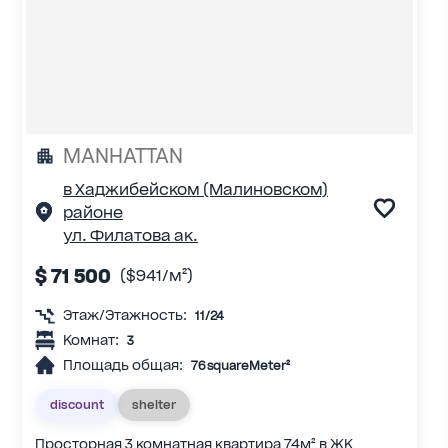
MANHATTAN
в Хаджибейском (Малиновском)
районе
ул. Филатова ак.
$ 71 500
($941/м²)
Этаж/Этажность:
11/24
Комнат:
3
Площадь общая:
76 squareMeter²
discount
shelter
Просторная 3 комнатная квартира 74м² в ЖК