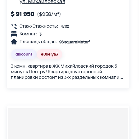
ул. Михайловская
$ 91 950
($958/м²)
Этаж/Этажность:
4/20
Комнат:
3
Площадь общая:
96 squareMeter²
discount
eOselya3
3 комн. квартира в ЖК Михайловский городок 5
минут к Центру! Квартира двусторонней
планировки состоит из 3-х раздельных комнат и...