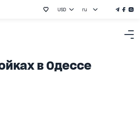
USD
ru
ойках в Одессе