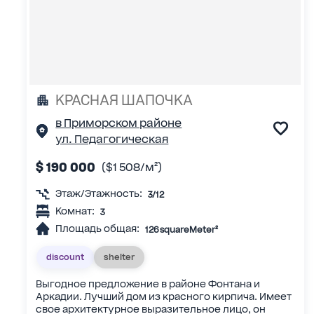
КРАСНАЯ ШАПОЧКА
в Приморском районе
ул. Педагогическая
$ 190 000
($1 508/м²)
Этаж/Этажность:
3/12
Комнат:
3
Площадь общая:
126 squareMeter²
discount
shelter
Выгодное предложение в районе Фонтана и
Аркадии. Лучший дом из красного кирпича. Имеет
свое архитектурное выразительное лицо, он