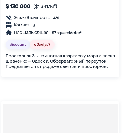
$ 130 000
($1 341/м²)
Этаж/Этажность:
4/9
Комнат:
3
Площадь общая:
97 squareMeter²
discount
eOselya7
Просторная 3-х комнатная квартира у моря и парка
Шевченко — Одесса, Обсерваторный переулок.
Предлагается к продаже светлая и просторная...