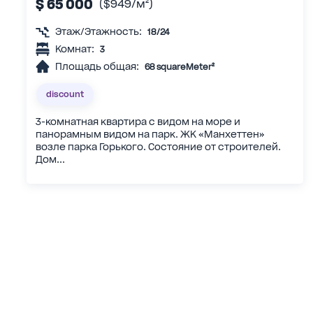
$ 65 000
($949/м²)
Этаж/Этажность:
18/24
Комнат:
3
Площадь общая:
68 squareMeter²
discount
3-комнатная квартира с видом на море и
панорамным видом на парк. ЖК «Манхеттен»
возле парка Горького. Состояние от строителей.
Дом...