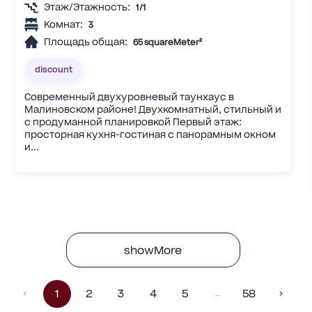
Этаж/Этажность:
1/1
Комнат:
3
Площадь общая:
65 squareMeter²
discount
Современный двухуровневый таунхаус в
Малиновском районе! Двухкомнатный, стильный и
с продуманной планировкой Первый этаж:
просторная кухня-гостиная с панорамным окном
и...
showMore
1
2
3
4
5
58
…