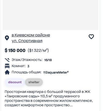
в Киевском районе
ул. Спортивная
$ 150 000
($1 322/м²)
Этаж/Этажность:
16/18
Комнат:
3
Площадь общая:
113 squareMeter²
discount
shelter
Просторная квартира с большой террасой в ЖК
«Таировские сады» 113,5 м² продуманного
пространства в современном жилом комплексе,
создают комфортное пространство...