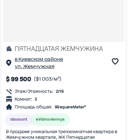
ПЯТНАДЦАТАЯ ЖЕМЧУЖИНА
в Киевском районе
ул. Жемчужная
$ 99 500
($1 003/м²)
Этаж/Этажность:
2/19
Комнат:
3
Площадь общая:
99 squareMeter²
discount
eVidnovlennya
В продаже уникальная трехкомнатная квартира в
Жемчужном квартале, ЖК Пятнадцатая