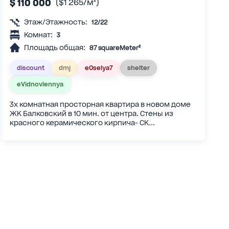
$ 110 000
($1 265/м²)
Этаж/Этажность:
12/22
Комнат:
3
Площадь общая:
87 squareMeter²
discount
dmj
eOselya7
shelter
eVidnovlennya
3х комнатная просторная квартира в новом доме
ЖК Балковский в 10 мин. от центра. Стены из
красного керамического кирпича- СК...