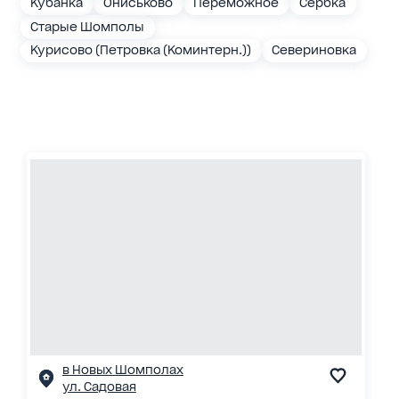
Кубанка
Ониськово
Переможное
Сербка
Старые Шомполы
Курисово (Петровка (Коминтерн.))
Севериновка
в Новых Шомполах
ул. Садовая