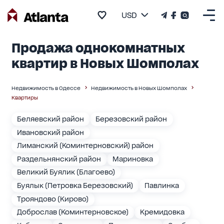
USD
Продажа однокомнатных
квартир в Новых Шомполах
Недвижимость в Одессе
Недвижимость в Новых Шомполах
Квартиры
Беляевский район
Березовский район
Ивановский район
Лиманский (Коминтерновский) район
Раздельнянский район
Мариновка
Великий Буялик (Благоево)
Буялык (Петровка Березовский)
Павлинка
Трояндово (Кирово)
Доброслав (Коминтерновское)
Кремидовка