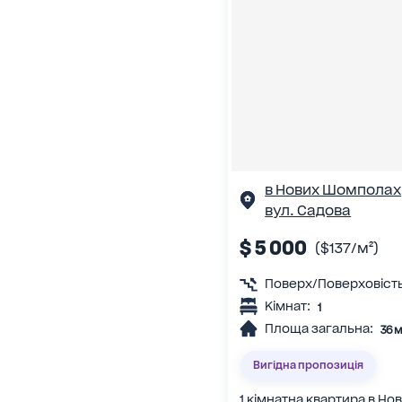
в Нових Шомполах
вул. Садова
$ 5 000
($137/м²)
Поверх/Поверховість
Кімнат:
1
Площа загальна:
36 м
Вигідна пропозиція
1 кімнатна квартира в Н