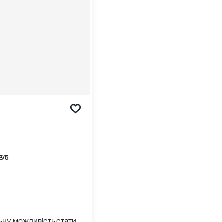
3/5
ьну можливість стати