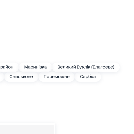
 район
Маринівка
Великий Буялік (Благоєве)
Ониськове
Переможне
Сербка