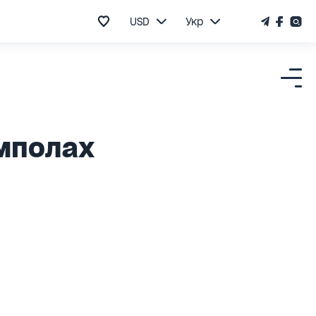
USD
Укр
омполах