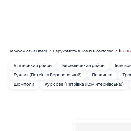
Кварт
Нерухомість в Одесі
Нерухомість в Нових Шомполах
Біляївський район
Березівський район
Іванівс
Буялик (Петрівка Березовський)
Павлинка
Тро
Шомполи
Курісове (Петрівка (Комінтернівська))