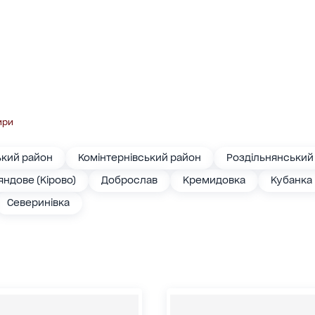
ири
ький район
Комінтернівський район
Роздільнянський
яндове (Кірово)
Доброслав
Кремидовка
Кубанка
Северинівка