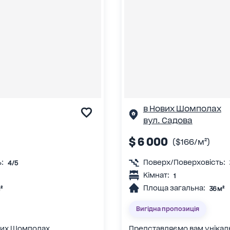
в Нових Шомполах
вул. Садова
$ 6 000
($166/м²)
:
Поверх/Поверховість:
4/5
Кімнат:
1
Площа загальна:
²
36 м²
Вигідна пропозиція
ових Шомполах,
Представляємо вам унікал