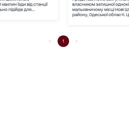
хвилин їзди від станції
власником затишної однокі
ьно підійде для...
мальовничому місці Нові Ш
району, Одеської області. 
1