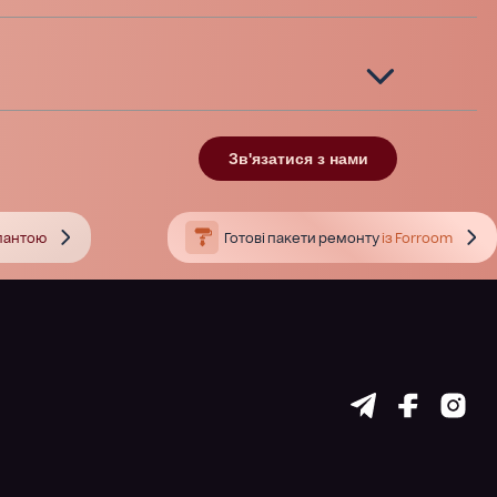
Зв'язатися з нами
тлантою
Готові пакети ремонту
із Forroom