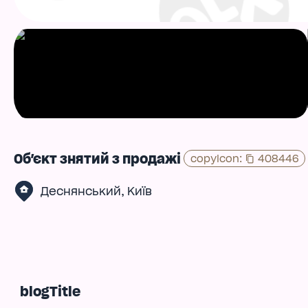
Об'єкт знятий з продажі
copyIcon
:
408446
,
Деснянський
Київ
blogTitle