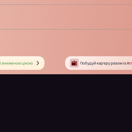
і зниженою ціною
Побудуй кар’єру разом
із А