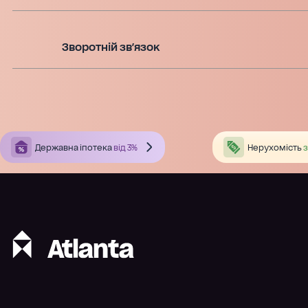
Зворотній зв'язок
Державна іпотека
від 3%
Нерухомість
з