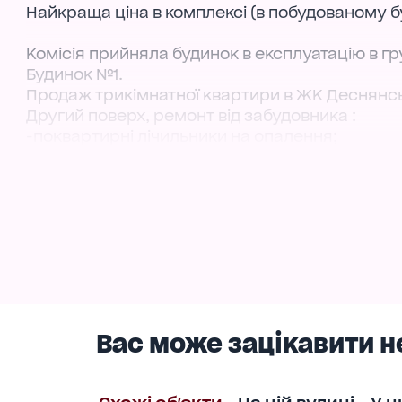
Найкраща ціна в комплексі (в побудованому б
Комісія прийняла будинок в експлуатацію в гр
Будинок №1.
Продаж трикімнатної квартири в ЖК Деснянс
Другий поверх, ремонт від забудовника :
-поквартирні лічильники на опалення;
-лічильники на холодну і гарячу воду.
Встановленння міжкімнатних дверей, лінолеум
ПЕРЕПОСТУПКА.
Комісія 5%
Три окремі кімнати по 17м2, великий хол-віталь
Дві лоджії ( одна на кухні, друга в спальні). Р
Загальна площа 93, 3м2. Житлова 53, 5м2, кухн
Вас може зацікавити н
Дитячі і спортивні майданкики у дворі, догля
поліклініка лоя дорослих. Поруч ліцей , школи 