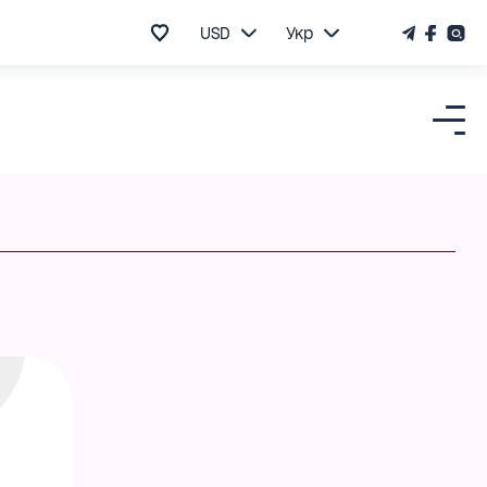
USD
Укр