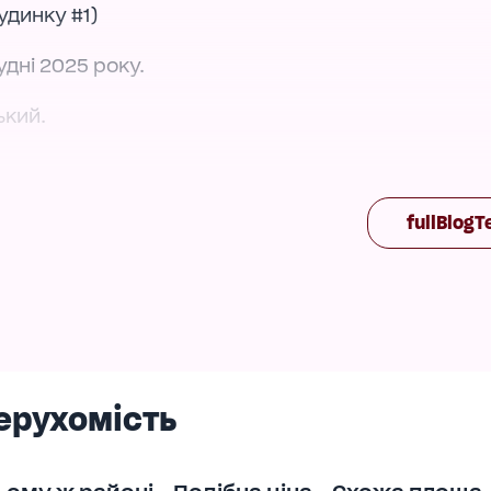
удинку #1)
удні 2025 року.
ький.
, сантехніка, розетки.
fullBlogT
ня, кухня 11 м2.
оздільний санвузол.
я 11, 59м2.
ерухомість
нута прибудинкова, через дорогу парк Молодіжний
і дитячі садочки.