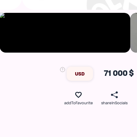
71 000 $
USD
addToFavourite
shareInSocials