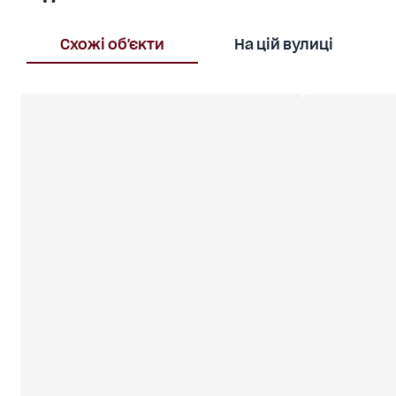
представництво, офіс, готель. Терміново, прямий
продаж, ексклюзивний договір!
Схожі об'єкти
На цій вулиці