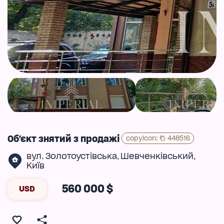
Об'єкт знятий з продажі
copyIcon
:
448516
вул. Золотоустівська
Шевченківський
,
,
Київ
560 000 $
USD