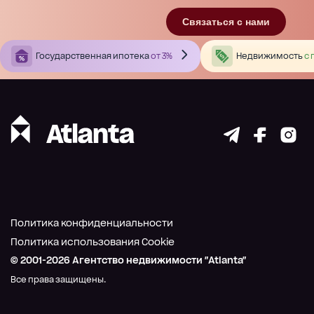
Связаться с нами
Государственная ипотека
от 3%
Недвижимость
с 
Политика конфиденциальности
Политика использования Cookie
© 2001-
2026
Агентство недвижимости "Atlanta"
Все права защищены.