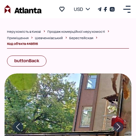
USD
Нерухомість в Києві
Продаж комерційної нерухомості
Приміщення
Шевченківський
Берестейская
Код об'єкта 448516
buttonBack