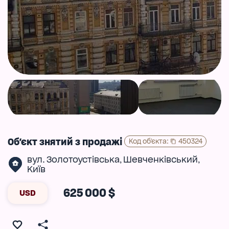
Об'єкт знятий з продажі
Код об'єкта
:
450324
вул. Золотоустівська
Шевченківський
,
,
Київ
625 000 $
USD