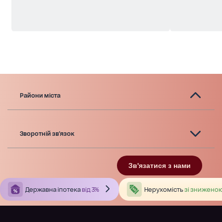
Райони міста
Зворотній зв'язок
Зв'язатися з нами
Державна іпотека
від 3%
Нерухомість
зі зниженою