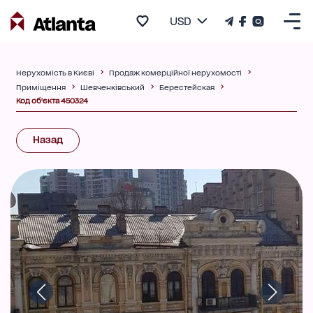
USD
Нерухомість в Києві
Продаж комерційної нерухомості
Приміщення
Шевченківський
Берестейская
Код об'єкта 450324
Назад