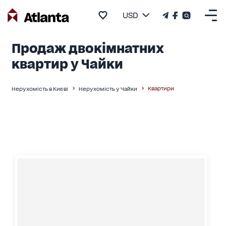
USD
Продаж двокімнатних
квартир у Чайки
Квартири
Нерухомість в Києві
Нерухомість у Чайки