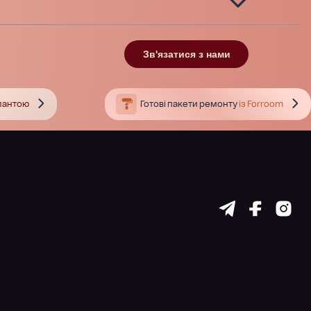
Зв'язатися з нами
тлантою
Готові пакети ремонту
із Forroom