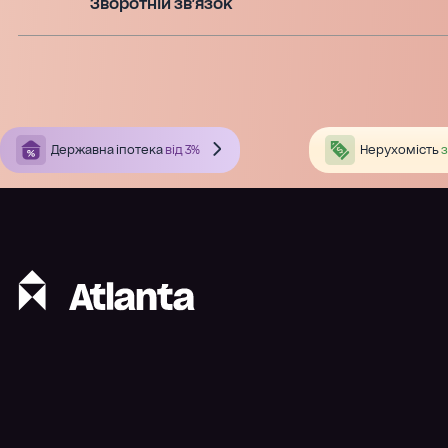
Зворотній зв'язок
Державна іпотека
від 3%
Нерухомість
з