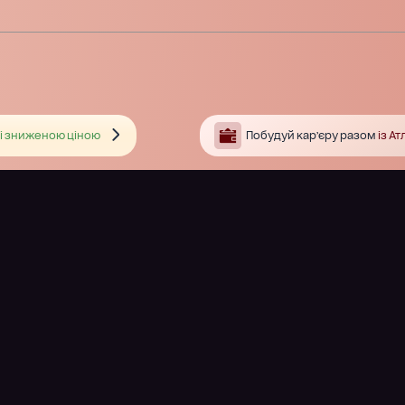
і зниженою ціною
Побудуй кар’єру разом
із А