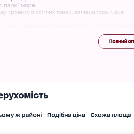
, парк і море.
му проекту в світлих тонах, залишилось лише
 сантехніка відомих брендів: Rоса, Grohe, Hansgr
в тихому куточку Великого Фонтану!
Повний о
ри, аптеки, дитячі садки, школи, університети, 
 майданчики, зони відпочинку. Навколо комплексу 
ерухомість
ьому ж районі
Подібна ціна
Схожа площа