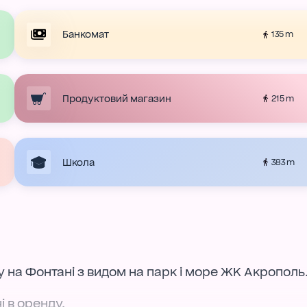
Банкомат
135 m
Продуктовий магазин
215 m
Школа
383 m
 на Фонтані з видом на парк і море ЖК Акрополь
і в оренду.