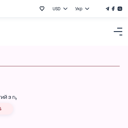
USD
Укр
%