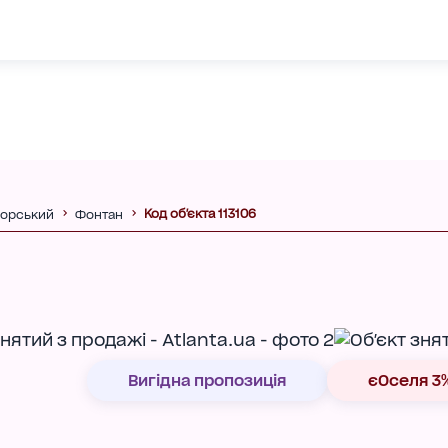
Код об'єкта 113106
орський
Фонтан
Вигідна пропозиція
єОселя 3