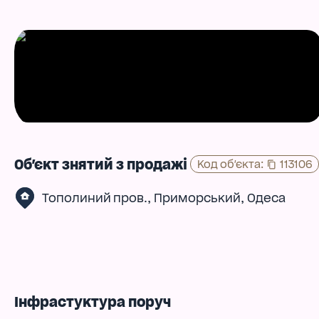
Об'єкт знятий з продажі
Код об'єкта
:
113106
,
,
Тополиний пров.
Приморський
Одеса
Інфрастуктура поруч