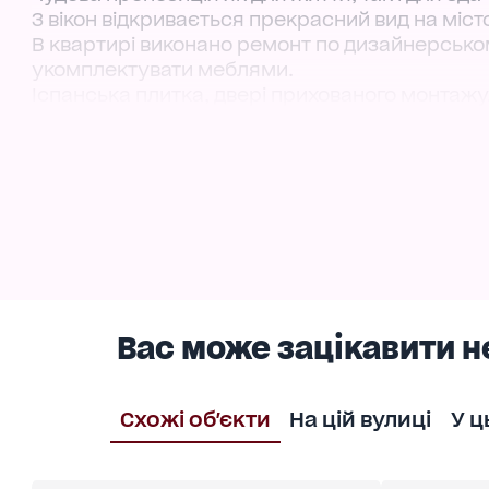
З вікон відкривається прекрасний вид на місто
В квартирі виконано ремонт по дизайнерсько
укомплектувати меблями.
Іспанська плитка, двері прихованого монтажу,
ЖК Акрополь - місце для комфортного життя 
Добре розвинена інфраструктура: Торгові цент
20 хвилин до моря. Підземний паркінг, дитячі
необхідне для комфортного проживання.
Дзвоніть, організуємо оперативний показ!
Вас може зацікавити н
Схожі об'єкти
На цій вулиці
У ц