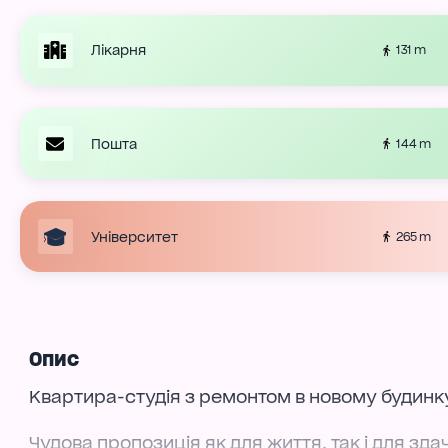
Лікарня
131 m
Пошта
144 m
Університет
265 m
Опис
Квартира-студія з ремонтом в новому будинку
Чудова пропозиція як для життя, так і для здач