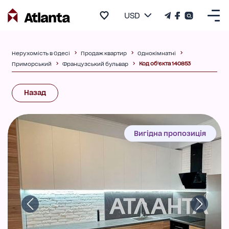
USD
Нерухомість в Одесі
Продаж квартир
Однокімнатні
Код об'єкта 140853
Приморський
Французський бульвар
Назад
Вигідна пропозиція