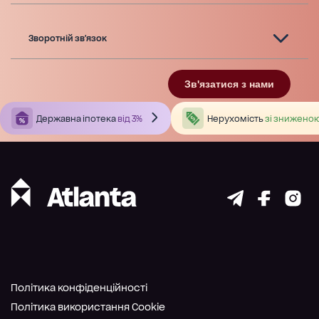
Зворотній зв'язок
Зв'язатися з нами
Державна іпотека
від 3%
Нерухомість
зі зниженою
Політика конфіденційності
Політика використання Cookie