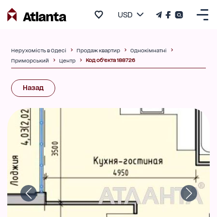
USD
Нерухомість в Одесі
Продаж квартир
Однокімнатні
Код об'єкта 188726
Приморський
Центр
Назад