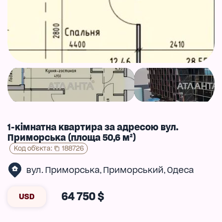
1-кімнатна квартира за адресою вул.
Приморська (площа 50,6 м²)
Код об'єкта
:
188726
вул. Приморська
Приморський
Одеса
,
,
64 750 $
USD