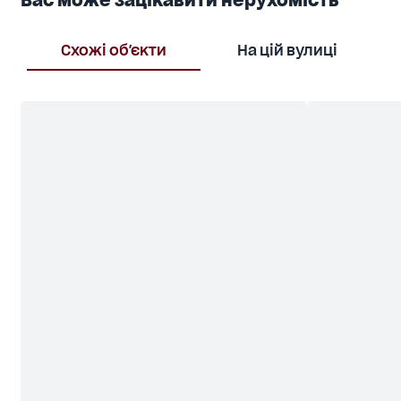
Схожі об'єкти
На цій вулиці