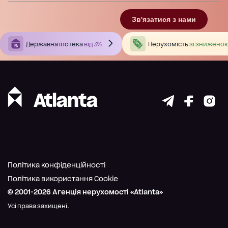
Зв'язатися з нами
Державна іпотека
від 3%
Нерухомість
зі зниженою
Політика конфіденційності
Політика використання Cookie
© 2001-
2026
Агенція нерухомості «Atlanta»
Усі права захищені.