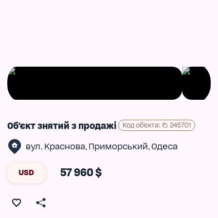
Об'єкт знятий з продажі
Код об'єкта
:
245701
вул. Краснова
Приморський
Одеса
,
,
57 960 $
USD