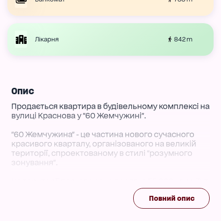
842 m
Лікарня
Опис
Продається квартира в будівельному комплексі на
вулиці Краснова у "60 Жемчужині".
"60 Жемчужина" - це частина нового сучасного
красивого кварталу, організованого на великій
території, спроектованому в стилі "розумного
зонування".
На території паркова зона досягне 55 000 кв. м. Тут
буде створено: сімейна зона з ігровими та
Повний опис
розвиваючими майданчиками для дітей та
місцями відпочинку для батьків; спортивна зона -
власне футбольне та баскетбольне поля,