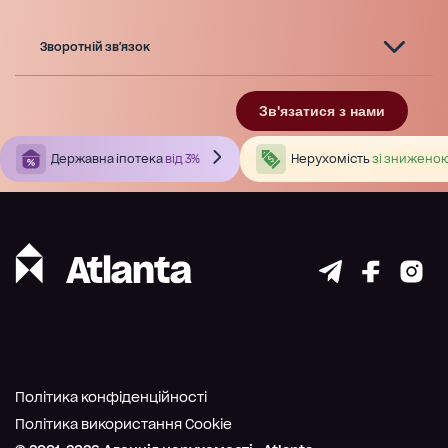
Зворотній зв'язок
Зв'язатися з нами
Державна іпотека
від 3%
Нерухомість
зі зниженою
Політика конфіденційності
Політика використання Cookie