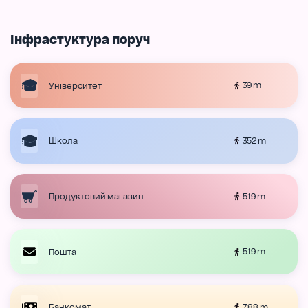
Інфрастуктура поруч
39 m
Університет
352 m
Школа
519 m
Продуктовий магазин
519 m
Пошта
788 m
Банкомат