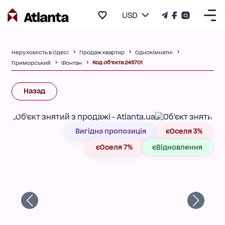
USD
Нерухомість в Одесі
Продаж квартир
Однокімнатні
Код об'єкта 245701
Приморський
Фонтан
Назад
Вигідна пропозиція
єОселя 3%
єОселя 7%
єВідновлення