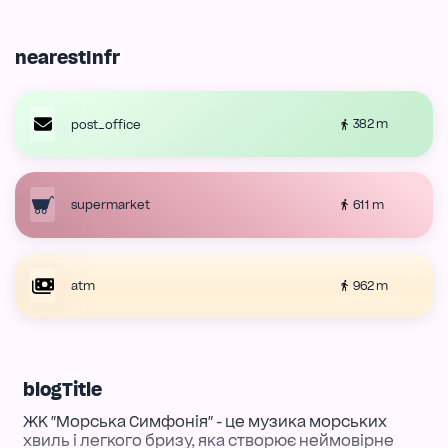
nearestInfr
382 m
post_office
611 m
supermarket
962 m
atm
blogTitle
ЖК "Морська Симфонія" - це музика морських
хвиль і легкого бризу, яка створює неймовірне