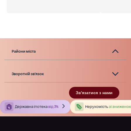
Райони міста
Зворотній зв'язок
Зв'язатися з нами
Державна іпотека
від 3%
Нерухомість
зі зниженою