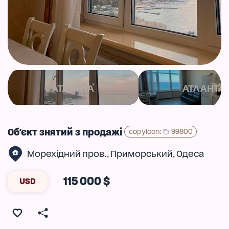
Об'єкт знятий з продажі
copyIcon
:
99800
Морехідний пров.
Приморський
Одеса
,
,
115 000 $
USD