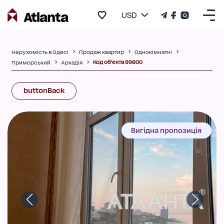
USD
Нерухомість в Одесі
Продаж квартир
Однокімнатні
Код об'єкта 99800
Приморський
Аркадія
buttonBack
Вигідна пропозиція