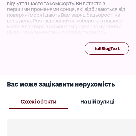
відчуття щастя та комфорту. Ви встаєте з
першими променями сонця, які відбиваються від
поверхні моря і дають Вам заряд бадьорості на
весь день. Розташований на узбережжі нашого
міста. Квартира з ремонтом у сучасному стилі з
цікавими елементами дизайну та декору.
Планування включає кухню-вітальню та спальню.
Усю техніку та меблі надано провідними
fullBlogText
виробниками. Все нове. У комплексі є підземний
паркінг. В двох хвилинах знаходиться всесвітньо
відомий пляжний комплекс Аркадія. Дзвоніть!
Показ організуємо у зручний для Вас час!
Вас може зацікавити нерухомість
Схожі об'єкти
На цій вулиці