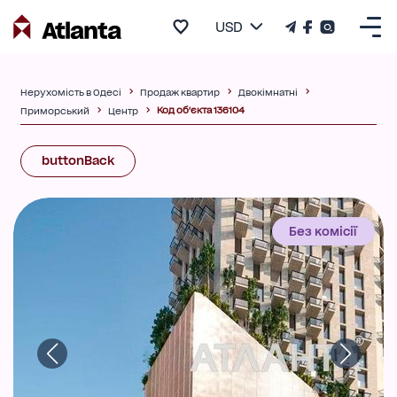
USD
Нерухомість в Одесі
Продаж квартир
Двокімнатні
Код об'єкта 136104
Приморський
Центр
buttonBack
Без комісії