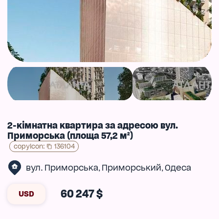
2-кімнатна квартира за адресою вул.
Приморська (площа 57,2 м²)
copyIcon
:
136104
вул. Приморська
Приморський
Одеса
,
,
60 247 $
USD