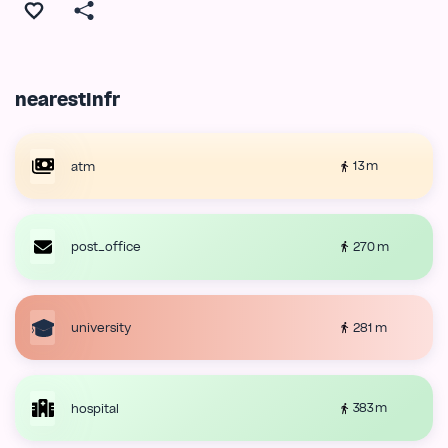
nearestInfr
13 m
atm
270 m
post_office
281 m
university
383 m
hospital