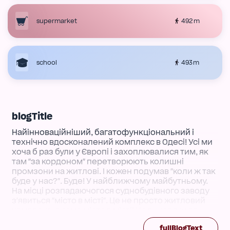
492 m
supermarket
493 m
school
blogTitle
Найінноваційніший, багатофункціональний і
технічно вдосконалений комплекс в Одесі! Усі ми
хоча б раз були у Європі і захоплювалися тим, як
там "за кордоном" перетворюють колишні
промзони на житлові. І кожен подумав "коли ж так
буде у нас?". Буде! У найближчому майбутньому.
На місці розпадаючогося суднобудівного заводу
з'явиться "місто в місті". Це не просто житловий
комплекс, а саме місто в місті! Не виходячи за
межі комплексу ви зможете жити, працювати,
fullBlogText
відкривати новий бізнес, знаходити партнерів,