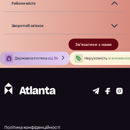
Райони міста
Зворотній зв'язок
Зв'язатися з нами
Державна іпотека
від 3%
Нерухомість
зі зниженою
Політика конфіденційності