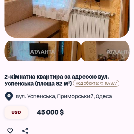
2-кімнатна квартира за адресою вул.
Успенська (площа 82 м²)
Код об'єкта
:
187977
вул. Успенська
Приморський
Одеса
,
,
45 000 $
USD