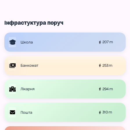
Інфрастуктура поруч
207 m
Школа
253 m
Банкомат
294 m
Лікарня
310 m
Пошта