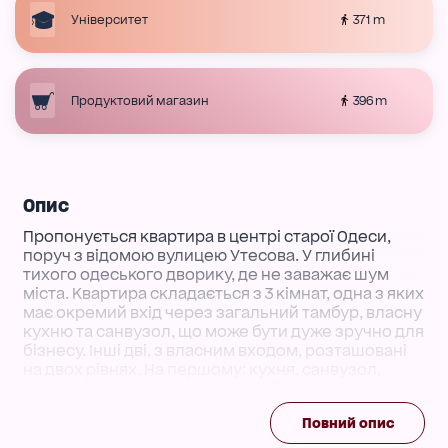
371 m
Університет
396 m
Продуктовий магазин
Опис
Пропонується квартира в центрі старої Одеси,
поруч з відомою вулицею Утесова. У глибині
тихого одеського дворику, де не заважає шум
міста. Квартира складається з 3 кімнат, одна з яких
має окремий вхід через загальний тамбур, власну
кухню та санвузол, що може бути дуже зручно для
бізнесу. Інші дві, з власним входом, розташовані
на двох рівнях. На першому: кухня, санвузол,
спальня. На другому - гостьовий санвузол та
спальня.
Повний опис
Поруч у пішій доступності школи, гімназії, дитячі
садки та вищі навчальні заклади. В 10 хвилинах