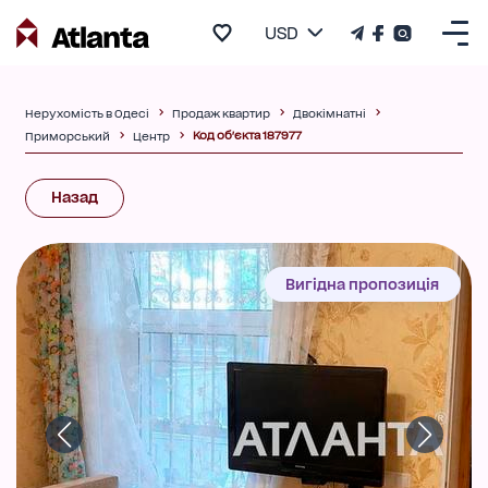
USD
Нерухомість в Одесі
Продаж квартир
Двокімнатні
Код об'єкта 187977
Приморський
Центр
Назад
Вигідна пропозиція