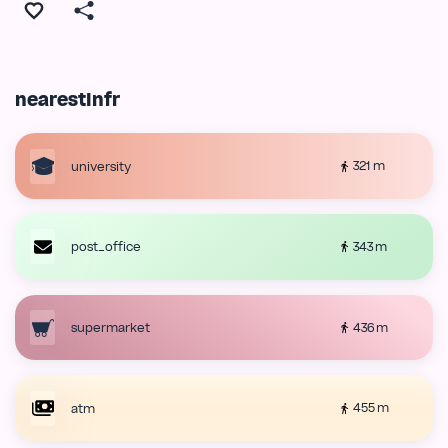
nearestInfr
321 m
university
343 m
post_office
436 m
supermarket
455 m
atm