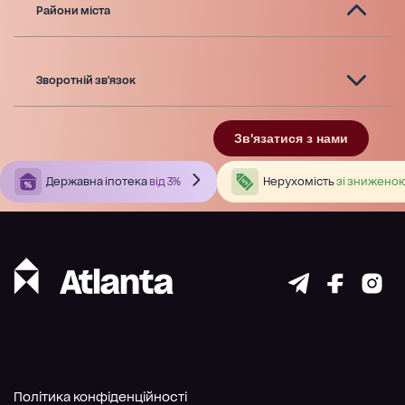
Райони міста
Зворотній зв'язок
Зв'язатися з нами
Державна іпотека
від 3%
Нерухомість
зі зниженою
Політика конфіденційності