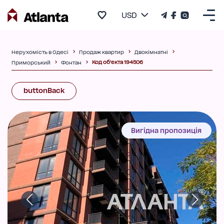
USD
Нерухомість в Одесі
Продаж квартир
Двокімнатні
Код об'єкта 194506
Приморський
Фонтан
buttonBack
Вигідна пропозиція