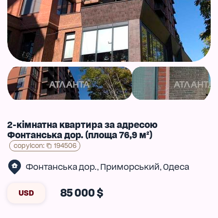
2-кімнатна квартира за адресою
Фонтанська дор. (площа 76,9 м²)
copyIcon
:
194506
Фонтанська дор.
Приморський
Одеса
,
,
85 000 $
USD