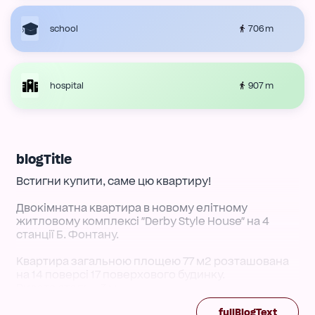
706 m
school
907 m
hospital
blogTitle
Встигни купити, саме цю квартиру!
Двокімнатна квартира в новому елітному
житловому комплексі "Derby Style House" на 4
станції Б. Фонтану.
Квартира загальною площею 77 м2 розташована
на 14 поверсі 17 поверхового будинку.
Висота стель – 3 м.
Простора кухня-вітальня з панорамним
fullBlogText
заскленням та виходом на велику простору