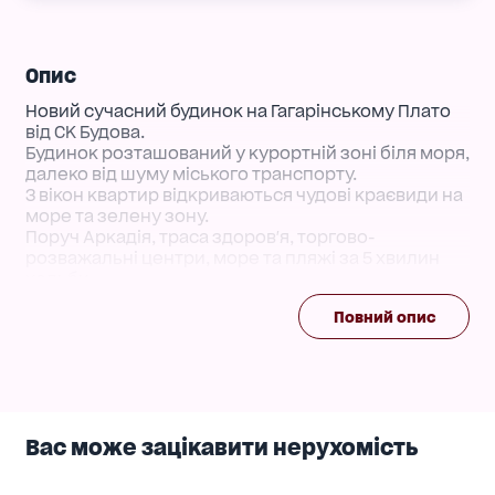
Опис
Новий сучасний будинок на Гагарінському Плато
від СК Будова.
Будинок розташований у курортній зоні біля моря,
далеко від шуму міського транспорту.
З вікон квартир відкриваються чудові краєвиди на
море та зелену зону.
Поруч Аркадія, траса здоров'я, торгово-
розважальні центри, море та пляжі за 5 хвилин
ходьби.
Будинок відрізняє сучасну якість будівництва,
Повний опис
система "Розумний будинок" у кожній квартирі",
консьєрж, охорона та всі умови для комфортного
та безпечного проживання.
Телефонуйте! І ми із задоволенням підберемо
Вам відповідний варіант!
Вас може зацікавити нерухомість