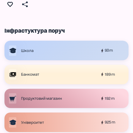
Інфрастуктура поруч
93 m
Школа
189 m
Банкомат
192 m
Продуктовий магазин
925 m
Університет