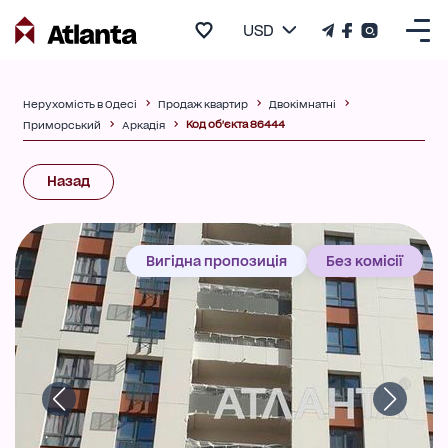
USD
Нерухомість в Одесі
Продаж квартир
Двокімнатні
Код об'єкта 86444
Приморський
Аркадія
Назад
Вигідна пропозиція
Без комісії