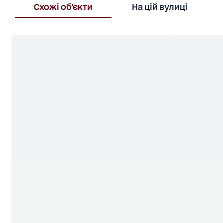
Схожі об'єкти
На цій вулиці