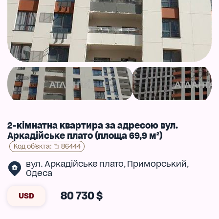
2-кімнатна квартира за адресою вул.
Аркадійське плато (площа 69,9 м²)
Код об'єкта
:
86444
вул. Аркадійське плато
Приморський
,
,
Одеса
80 730 $
USD