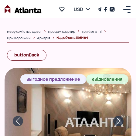
USD
Нерухомість в Одесі
Продаж квартир
Трикімнатні
Код об'єкта 395464
Приморський
Аркадія
buttonBack
Выгодное предложение
єВідновлення