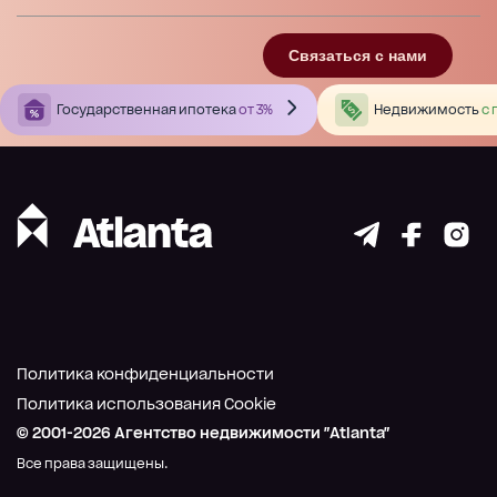
Связаться с нами
Государственная ипотека
от 3%
Недвижимость
с 
Политика конфиденциальности
Политика использования Cookie
© 2001-
2026
Агентство недвижимости "Atlanta"
Все права защищены.