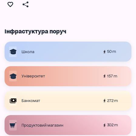
Інфрастуктура поруч
50 m
Школа
157 m
Університет
272 m
Банкомат
302 m
Продуктовий магазин