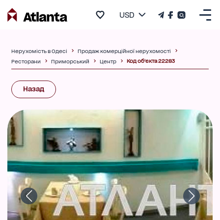
USD
Нерухомість в Одесі
Продаж комерційної нерухомості
Код об'єкта 22283
Ресторани
Приморський
Центр
Назад