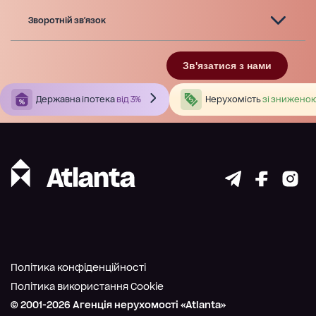
Зворотній зв'язок
Зв'язатися з нами
Державна іпотека
від 3%
Нерухомість
зі зниженою
Політика конфіденційності
Політика використання Cookie
© 2001-
2026
Агенція нерухомості «Atlanta»