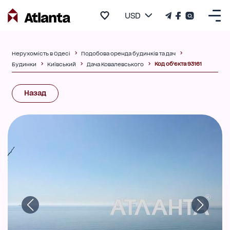
USD
Нерухомість в Одесі
Подобова оренда будинків та дач
Код об'єкта 93161
Будинки
Київський
Дача Ковалевського
Назад