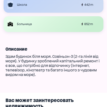
442 m
Школа
852 m
Больница
Описание
Здам будинок біля моря. Совіньон-3 (2-га лінія від
моря). У будинку зроблений капітальний ремонт і
є все, що потрібно для відпочинку (інтернет,
телевізор, кінотеатр та багато іншого з чудовим
видом на море).
Вас может заинтересовать
недвижимость