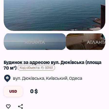
Будинок за адресою вул. Дюківська (площа
70 м²)
Код объекта
:
93161
вул. Дюківська
Київський
Одеса
,
,
0 $
USD