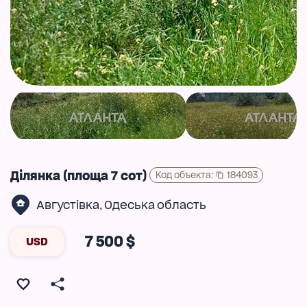
Ділянка (площа 7 сот)
Код объекта
:
184093
Августівка
Одеська область
,
7 500 $
USD