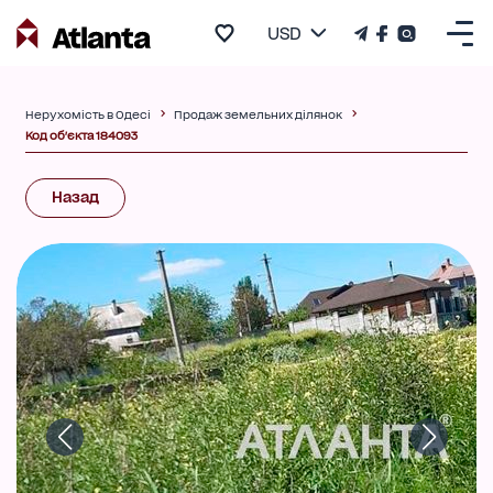
USD
Нерухомість в Одесі
Продаж земельних ділянок
Код об'єкта 184093
Назад