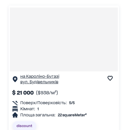
на Кароліно-Бугазі
вул. Будівельників
$ 21 000
($938/м²)
Поверх/Поверховість:
5/5
Кімнат:
1
Площа загальна:
22 squareMeter²
discount