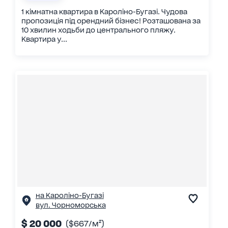
1 кімнатна квартира в Кароліно-Бугазі. Чудова
пропозиція під орендний бізнес! Розташована за
10 хвилин ходьби до центрального пляжу.
Квартира у...
на Кароліно-Бугазі
вул. Чорноморська
$ 20 000
($667/м²)