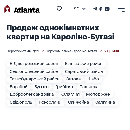
USD
Продаж однокімнатних
квартир на Кароліно-Бугазі
Квартири
Нерухомість в Одесі
Нерухомість на Кароліно-Бугазі
Б.Дністровський район
Біляївський район
Овідіопольський район
Саратський район
Татарбунарський район
Затока
Шабо
Барабой
Бугово
Грибівка
Дальник
Доброолександрівка
Калаглия
Молодіжне
Овідіополь
Роксолани
Санжейка
Салганна