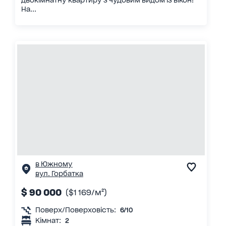
На...
в Южному
вул. Горбатка
$ 90 000
($1 169/м²)
Поверх/Поверховість:
6/10
Кімнат:
2