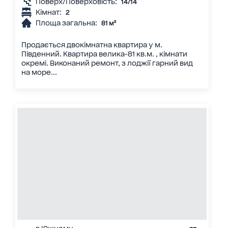
Поверх/Поверховість:
14/14
Кімнат:
2
Площа загальна:
81 м²
Продається двокімнатна квартира у м.
Південний. Квартира велика-81 кв.м. , кімнати
окремі. Виконаний ремонт, з лоджії гарний вид
на море...