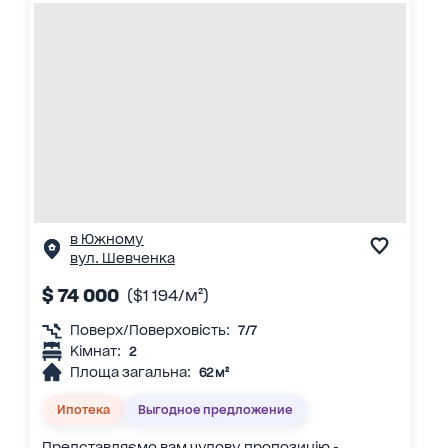
в Южному
вул. Шевченка
$ 74 000
($1 194/м²)
Поверх/Поверховість:
7/7
Кімнат:
2
Площа загальна:
62 м²
Ипотека
Выгодное предложение
Представляємо вам чудову пропозицію -