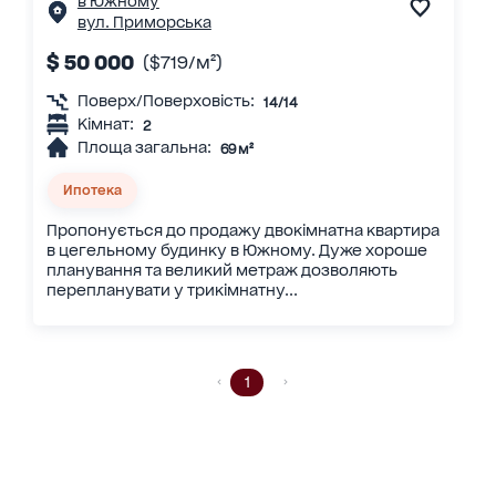
в Южному
вул. Приморська
$ 50 000
($719/м²)
Поверх/Поверховість:
14/14
Кімнат:
2
Площа загальна:
69 м²
Ипотека
Пропонується до продажу двокімнатна квартира
в цегельному будинку в Южному. Дуже хороше
планування та великий метраж дозволяють
перепланувати у трикімнатну...
1