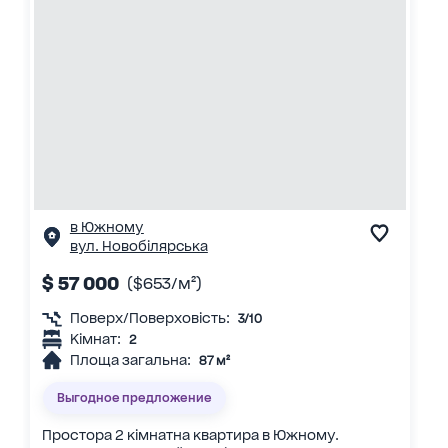
в Южному
вул. Новобілярська
$ 57 000
($653/м²)
Поверх/Поверховість:
3/10
Кімнат:
2
Площа загальна:
87 м²
Выгодное предложение
Простора 2 кімнатна квартира в Южному.