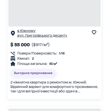
в Южному
вул. Григорівського десанту
$ 55 000
($917/м²)
Поверх/Поверховість:
1/16
Кімнат:
2
Площа загальна:
60 м²
Выгодное предложение
2 кімнатна квартира з ремонтом м. Южний.
Відмінний варіант для комфортного проживання,
так і для вигідної інвестиції або здачі в...