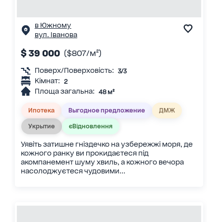
в Южному
вул. Іванова
$ 39 000
($807/м²)
Поверх/Поверховість:
3/3
Кімнат:
2
Площа загальна:
48 м²
Ипотека
Выгодное предложение
ДМЖ
Укрытие
єВідновлення
Уявіть затишне гніздечко на узбережжі моря, де
кожного ранку ви прокидаєтеся під
акомпанемент шуму хвиль, а кожного вечора
насолоджуєтеся чудовими...