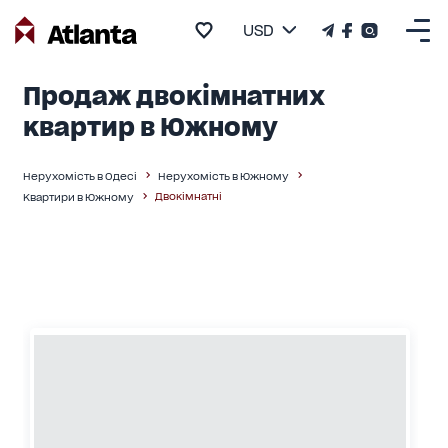
USD
Продаж двокімнатних
квартир в Южному
Нерухомість в Одесі
Нерухомість в Южному
Двокімнатні
Квартири в Южному