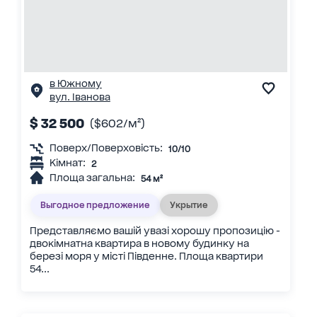
в Южному
вул. Іванова
$ 32 500
($602/м²)
Поверх/Поверховість:
10/10
Кімнат:
2
Площа загальна:
54 м²
Выгодное предложение
Укрытие
Представляємо вашій увазі хорошу пропозицію -
двокімнатна квартира в новому будинку на
березі моря у місті Південне. Площа квартири
54...