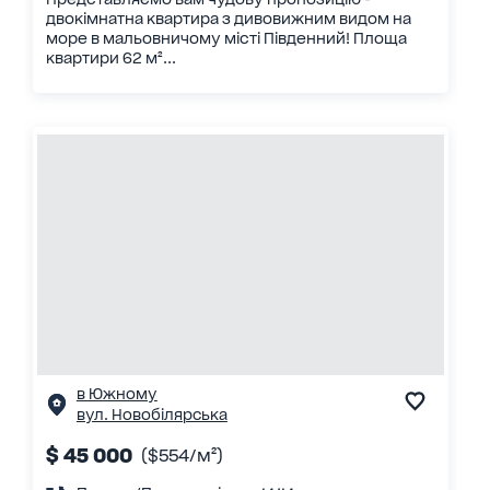
двокімнатна квартира з дивовижним видом на
море в мальовничому місті Південний! Площа
квартири 62 м²...
в Южному
вул. Новобілярська
$ 45 000
($554/м²)