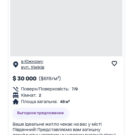
в Южному
вул. Хіміків
$ 30 000
($619/м²)
Поверх/Поверховість:
7/9
Кімнат:
2
Площа загальна:
48 м²
Выгодное предложение
Ваше ідеальне житло чекає на вас у місті
Південний! Представляємо вам затишну
двокімнатну квартиру з чудовим видом із вікон!