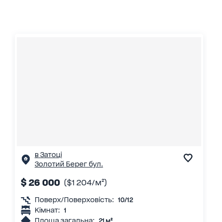
в Затоці
Золотий Берег бул.
$ 26 000
($1 204/м²)
Поверх/Поверховість:
10/12
Кімнат:
1
Площа загальна:
21 м²