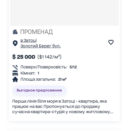
ПРОМЕНАД
в Затоці
Золотий Берег бул.
$ 25 000
($1 142/м²)
Поверх/Поверховість:
5/12
Кімнат:
1
Площа загальна:
21 м²
Выгодное предложение
Перша лінія біля моря в Затоці - квартира, яка
працює на вас Пропонується до продажу
сучасна квартира-студія у новому житловому...