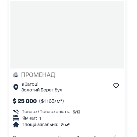
ПРОМЕНАД
в Затоці
Золотий Берег бул.
$ 25 000
($1 163/м²)
Поверх/Поверховість:
5/13
Кімнат:
1
Площа загальна:
21 м²