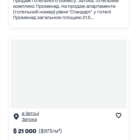
Продаж готельного бізнесу. Затока. Готельний
комплекс Променад. На продаж апартаменти
(готельний номер) рівня "Стандарт" у готелі
Променад загальною площею 21.5...
в Затоці
Затока
$ 21 000
($973/м²)