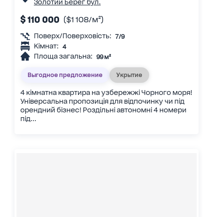
Золотий Берег бул.
$ 110 000
($1 108/м²)
Поверх/Поверховість:
7/9
Кімнат:
4
Площа загальна:
99 м²
Выгодное предложение
Укрытие
4 кімнатна квартира на узбережжі Чорного моря!
Універсальна пропозиція для відпочинку чи під
орендний бізнес! Роздільні автономні 4 номери
під...