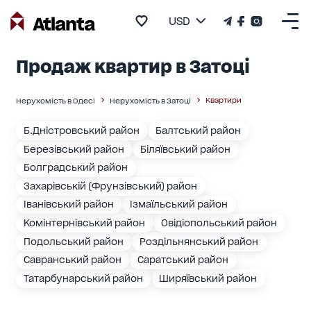
USD
Продаж квартир в Затоці
Квартири
Нерухомість в Одесі
Нерухомість в Затоці
Б.Дністровський район
Балтський район
Березівський район
Біляївський район
Болградський район
Захарівській (Фрунзівський) район
Іванівський район
Ізмаїльський район
Комінтернівський район
Овідіопольський район
Подольський район
Роздільнянський район
Савранський район
Саратський район
Татарбунарський район
Ширяївський район