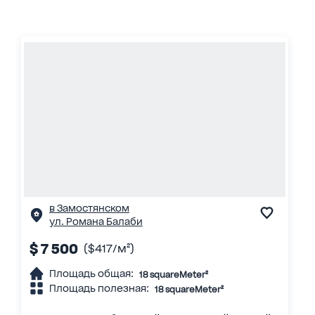
в Замостянском
ул. Романа Балаби
$ 7 500
($417/м²)
Площадь общая:
18 squareMeter²
Площадь полезная:
18 squareMeter²