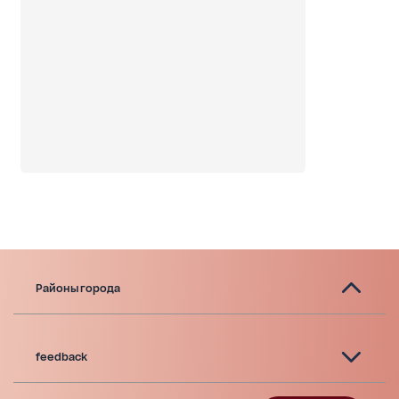
Районы города
feedback