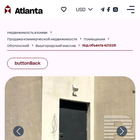
USD
Недвижимость в Киеве
Продажа коммерческой недвижимости
Помещения
Код объекта 421226
Оболонский
Вышгородский массив
buttonBack