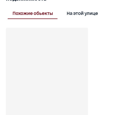
технического помещения.
Возможен торг.
Похожие обьекты
На этой улице
В