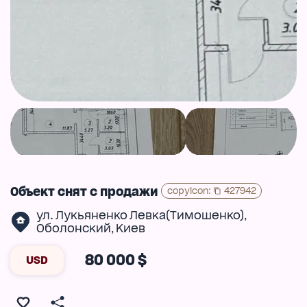
Объект снят с продажи
copyIcon
:
427942
ул. Лукьяненко Левка(Тимошенко)
,
Оболонский
Киев
,
80 000 $
USD