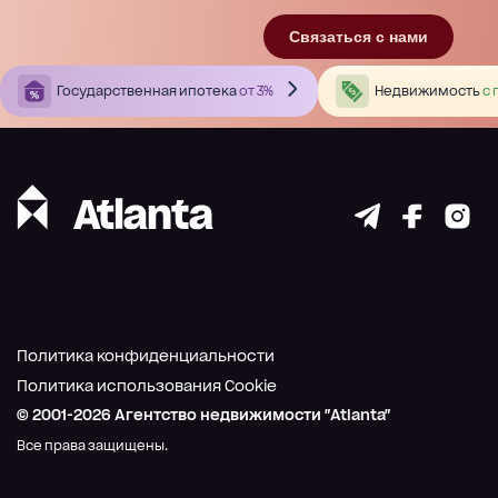
Связаться с нами
Государственная ипотека
от 3%
Недвижимость
с 
Политика конфиденциальности
Политика использования Cookie
© 2001-
2026
Агентство недвижимости "Atlanta"
Все права защищены.