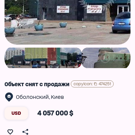
Объект снят с продажи
copyIcon
:
474251
Оболонский
Киев
,
4 057 000 $
USD