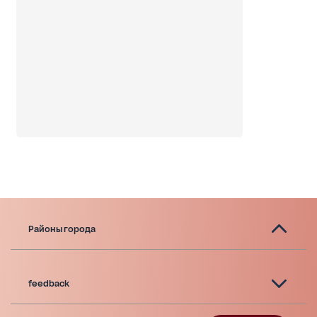
Районы города
feedback