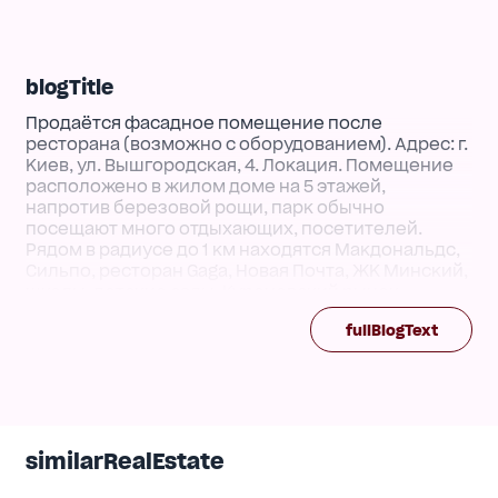
blogTitle
Продаётся фасадное помещение после
ресторана (возможно с оборудованием). Адрес: г.
Киев, ул. Вышгородская, 4. Локация. Помещение
расположено в жилом доме на 5 этажей,
напротив березовой рощи, парк обычно
посещают много отдыхающих, посетителей.
Рядом в радиусе до 1 км находятся Макдональдс,
Сильпо, ресторан Gaga, Новая Почта, ЖК Минский,
школы, детские сады, Куреневский рынок,
высшие заведения. Площадь - 316 кв.м. Высота
fullBlogText
потолков - 3м. 50 кВт электрической мощности.
Наличие вытяжки на крыше здания. Отопление от
ЖЕКа, центральное, бесплатное. Цена продажи
595 000 у.е.
similarRealEstate