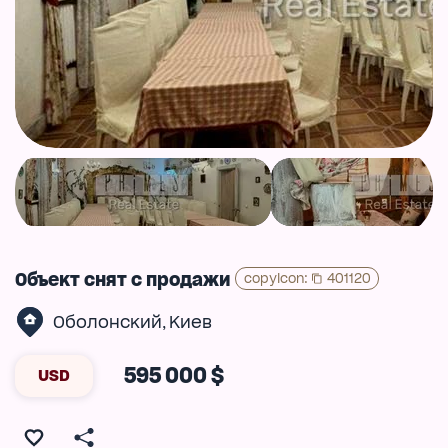
Объект снят с продажи
copyIcon
:
401120
Оболонский
Киев
,
595 000 $
USD