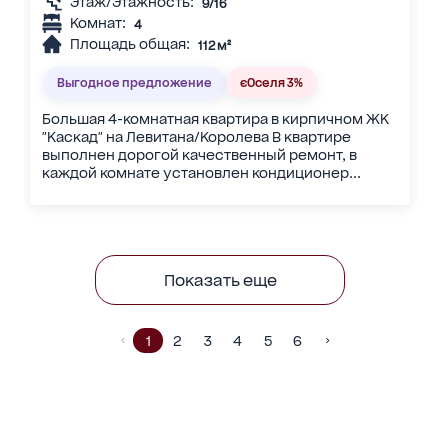
Этаж/Этажность:
9/16
Комнат:
4
Площадь общая:
112 м²
Выгодное предложение
єОселя 3%
Большая 4-комнатная квартира в кирпичном ЖК
"Каскад" на Левитана/Королева В квартире
выполнен дорогой качественный ремонт, в
каждой комнате установлен кондиционер...
Показать еще
1
2
3
4
5
6