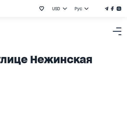
USD
Рус
улице Нежинская