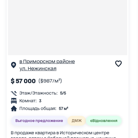
в Приморском районе
ул. Нежинская
$ 57 000
($987/м²)
Этаж/Этажность:
5/5
Комнат:
3
Площадь общая:
57 м²
Выгодное предложение
ДМЖ
єВідновлення
В продаже квартира в Историческом центре