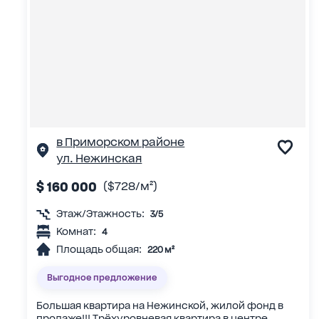
в Приморском районе
ул. Нежинская
$ 160 000
($728/м²)
Этаж/Этажность:
3/5
Комнат:
4
Площадь общая:
220 м²
Выгодное предложение
Большая квартира на Нежинской, жилой фонд в
продаже!!! Трёхуровневая квартира в центре