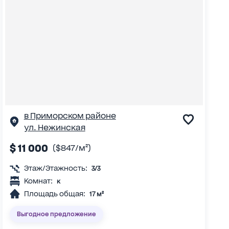
в Приморском районе
ул. Нежинская
$ 11 000
($847/м²)
Этаж/Этажность:
3/3
Комнат:
к
Площадь общая:
17 м²
Выгодное предложение