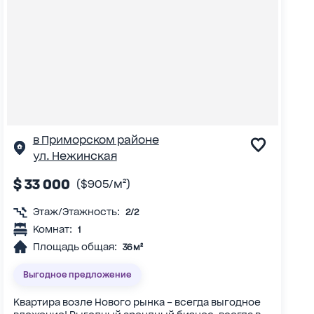
в Приморском районе
ул. Нежинская
$ 33 000
($905/м²)
Этаж/Этажность:
2/2
Комнат:
1
Площадь общая:
36 м²
Выгодное предложение
Квартира возле Нового рынка – всегда выгодное