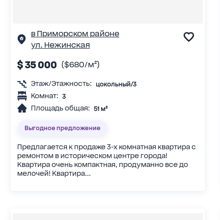
в Приморском районе
ул. Нежинская
$ 35 000
($680/м²)
Этаж/Этажность:
цокольный/3
Комнат:
3
Площадь общая:
51 м²
Выгодное предложение
Предлагается к продаже 3-х комнатная квартира с
ремонтом в историческом центре города!
Квартира очень компактная, продуманно все до
мелочей! Квартира...