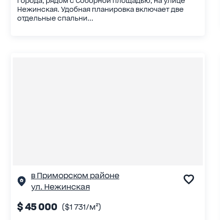
города, рядом с Соборной площадью, на улице
Нежинская. Удобная планировка включает две
отдельные спальни...
в Приморском районе
ул. Нежинская
$ 45 000
($1 731/м²)