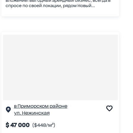
вложение! Выгодный арендный бизнес, всегда в
спросе по своей локации, рядом Новый...
в Приморском районе
ул. Нежинская
$ 47 000
($448/м²)