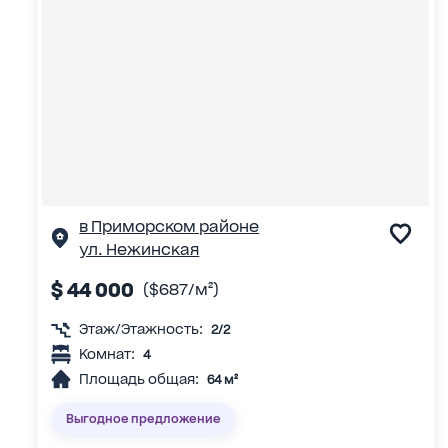
в Приморском районе
ул. Нежинская
$ 44 000
($687/м²)
Этаж/Этажность:
2/2
Комнат:
4
Площадь общая:
64 м²
Выгодное предложение