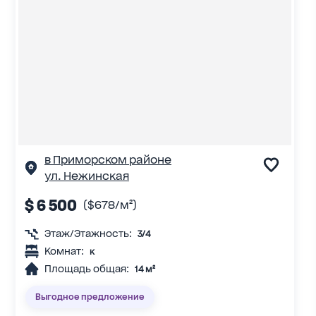
в Приморском районе
ул. Нежинская
$ 6 500
($678/м²)
Этаж/Этажность:
3/4
Комнат:
к
Площадь общая:
14 м²
Выгодное предложение