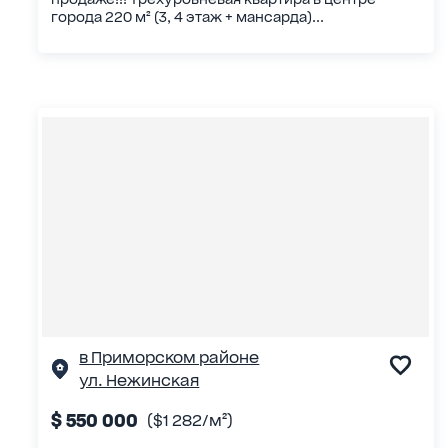
города 220 м² (3, 4 этаж + мансарда)...
в Приморском районе
ул. Нежинская
$ 550 000
($1 282/м²)