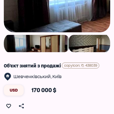
Об'єкт знятий з продажі
copyIcon
:
438039
Шевченківський
Київ
,
170 000 $
USD