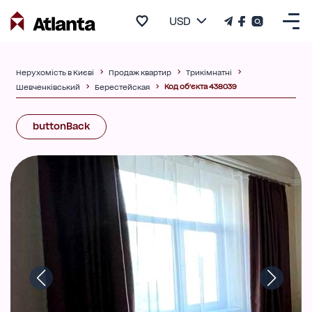
USD
Нерухомість в Києві
Продаж квартир
Трикімнатні
Код об'єкта 438039
Шевченківський
Берестейская
buttonBack