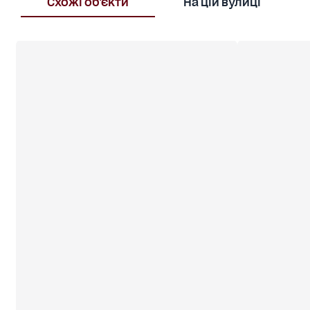
оснащена трьома двоспальними ліжками з
Схожі об'єкти
На цій вулиці
ортопедичними матрацами, розкладним диваном
та шафою-купе. Кухня повністю обладнана, є
побутова техніка: пральна машина, водонагрівач,
холодильник та кондиціонер. Ця квартира —
чудовий варіант для комфортного проживання з
усіма необхідними умовами та гарною
інфраструктурою поблизу.