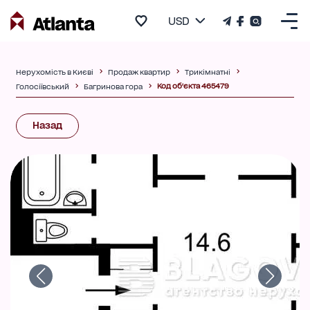
USD
Нерухомість в Києві
Продаж квартир
Трикімнатні
Код об'єкта 465479
Голосіївський
Багринова гора
Назад