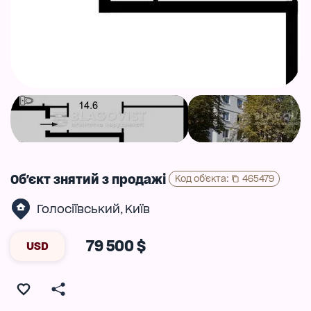
Об'єкт знятий з продажі
Код об'єкта
:
465479
Голосіївський
Київ
,
79 500 $
USD