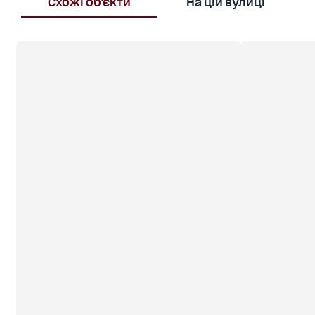
Схожі об'єкти
На цій вулиці