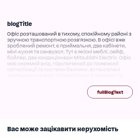
blogTitle
Офіс розташований в тихому, спокійному районі з
зручною транспортною розв'язкою. В офісі вже
зроблений ремонт, є приймальня, два кабінети,
міні-кухня та санвузол. Тут є якісні меблі, сейф,
бойлер, два кондиціонери Mitsubishi Electric. Офіс
має окремий вхід, підключений до пожежної
сигналізації та системи безпеки, встановлені
лічильники на воду та електрику. Є інтернет та
міський телефон. На подвір'ї є парковочне місце.
Ціна договірна для реальних покупців. З усіх
fullBlogText
питань дзвоніть за номером [телефон
приховано] або пишіть у
Viber/WhatsApp/Telegram.
Вас може зацікавити нерухомість