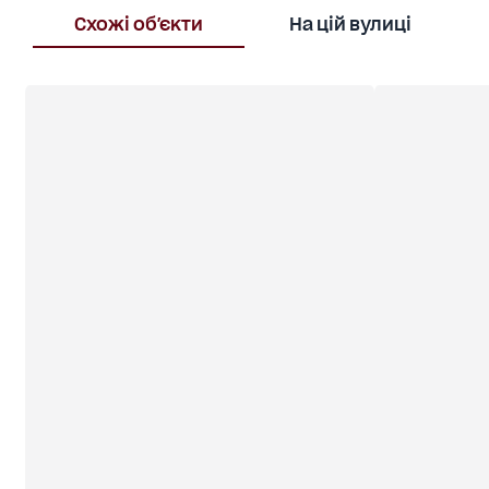
Схожі об'єкти
На цій вулиці