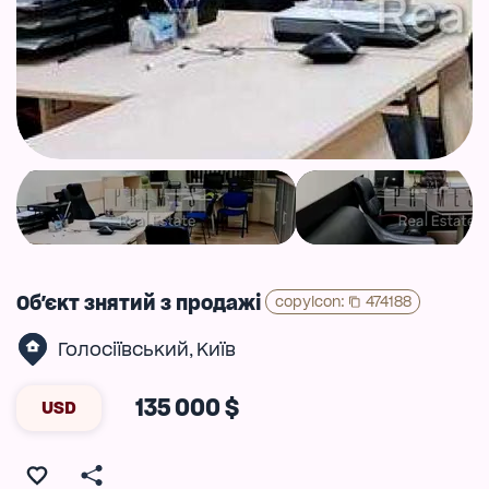
Об'єкт знятий з продажі
copyIcon
:
474188
Голосіївський
Київ
,
135 000 $
USD