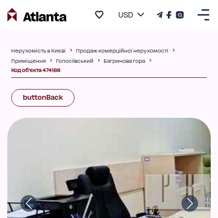
USD
Нерухомість в Києві
Продаж комерційної нерухомості
Приміщення
Голосіївський
Багринова гора
Код об'єкта 474188
buttonBack