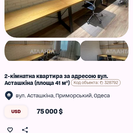
2-кімнатна квартира за адресою вул.
Асташкіна (площа 41 м²)
Код объекта
:
328792
вул. Асташкіна
Приморський
Одеса
,
,
75 000 $
USD