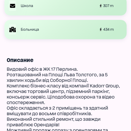
307 m
Школа
434 m
Больница
Описание
Видовий офіс в ЖК 17 Перлина.
Розташований на Площі Льва Толстого, за 5
хвилин ходьби від Соборної Площі.
Комплекс бізнес-класу від компанії Kadorr Group,
включає торговий центр, підземний паркінг,
консьєрж сервіс. Цілодобова охорона та відео
спостереження.
Офіс складається з 2 приміщень та здатний
вміщувати до восьми співробітників.
Виконаний стильний ремонт, що завжди
приваблює Орендарів!
Можливий продаж одразу з орендарями та