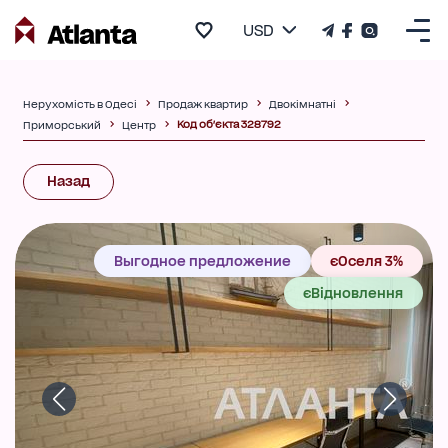
USD
Нерухомість в Одесі
Продаж квартир
Двокімнатні
Код об'єкта 328792
Приморський
Центр
Назад
Выгодное предложение
єОселя 3%
єВідновлення