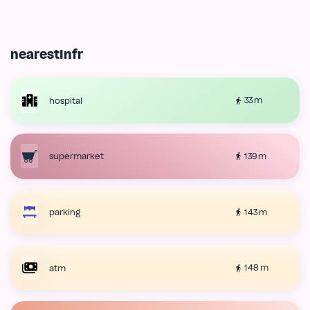
nearestInfr
33 m
hospital
139 m
supermarket
143 m
parking
148 m
atm