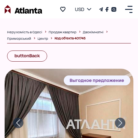
USD
Нерухомість в Одесі
Продаж квартир
Двокімнатні
Код об'єкта 401745
Приморський
Центр
buttonBack
Выгодное предложение