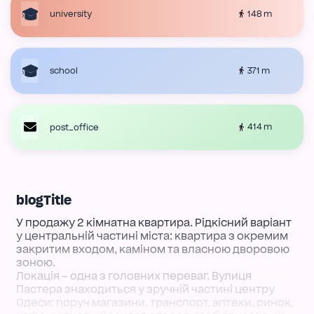
148 m
university
371 m
school
414 m
post_office
blogTitle
У продажу 2 кімнатна квартира. Рідкісний варіант
у центральній частині міста: квартира з окремим
закритим входом, каміном та власною дворовою
зоною.
Локація – одна з головних переваг. Вулиця
Пастера знаходиться у зручній частині центру
Одеси: поруч магазини, транспорт, аптеки, ринок,