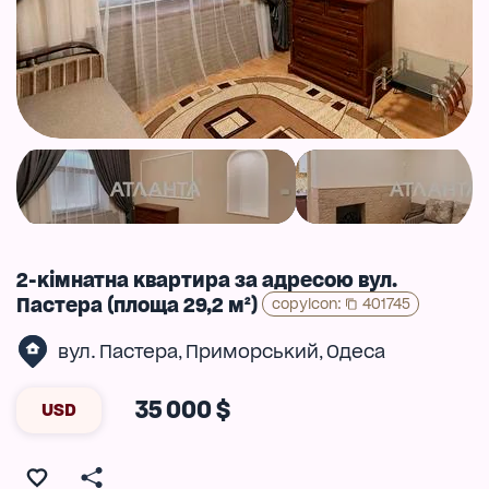
2-кімнатна квартира за адресою вул.
Пастера (площа 29,2 м²)
copyIcon
:
401745
вул. Пастера
Приморський
Одеса
,
,
35 000 $
USD