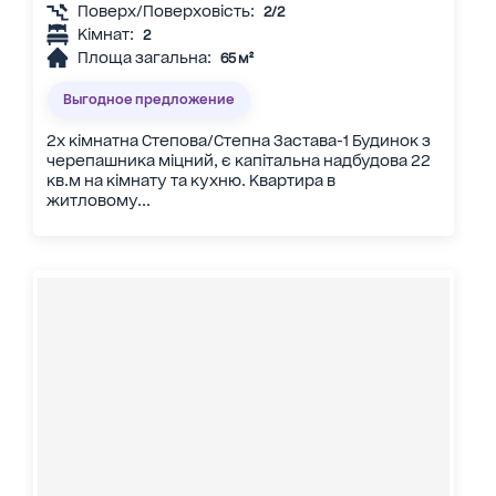
Поверх/Поверховість:
2/2
Кімнат:
2
Площа загальна:
65 м²
Выгодное предложение
2х кімнатна Степова/Степна Застава-1 Будинок з
черепашника міцний, є капітальна надбудова 22
кв.м на кімнату та кухню. Квартира в
житловому...