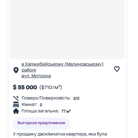
в Хаджибейському (Малиновському)
районі
вул. Моторна
$ 55 000
($710/м²)
Поверх/Поверховість:
2/2
Кімнат:
2
Площа загальна:
77 м²
Выгодное предложение
У продажу двокімнатна квартира, яка була