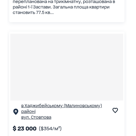
перепланована на трикімнатну, розташована в
районі 1-ї Застави. Загальна площа квартири
становить 77.5 кв...
в Хаджибейському (Малиновському)
районі
вул. Стовпова
$ 23 000
($354/м²)