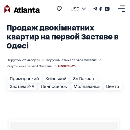
USD
Продаж двокімнатних
квартир на первой Заставе в
Одесі
Нерухомість в Одесі
Нерухомість на первой Заставе
Двокімнатні
Квартири на первой Заставе
Приморський
Київський
Зд Вокзал
Застава 2-Я
Ленпоселок
Молдаванка
Центр