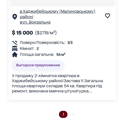
в Хаджибейському (Малиновському)
районі
вул. Вокзальна
$ 15 000
($278/м²)
Поверх/Поверховість:
3/3
Кімнат:
2
Площа загальна:
54 м²
Выгодное предложение
У продажу 2-кімнатна квартира в
Хаджибейському районі/Застава 1! Загальна
площа квартири складає 54 кв. Квартира під
ремонт, виконана маячна штукатурка...
1