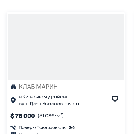
КЛАБ МАРИН
в Київському районі
вул. Дача Ковалевського
$ 78 000
($1 096/м²)
Поверх/Поверховість:
3/6