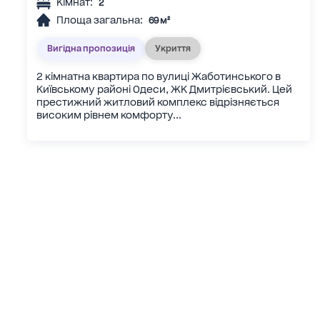
Кімнат:
2
Площа загальна:
69 м²
Вигідна пропозиція
Укриття
2 кімнатна квартира по вулиці Жаботинського в
Київському районі Одеси, ЖК Дмитрієвський. Цей
престижний житловий комплекс відрізняється
високим рівнем комфорту...