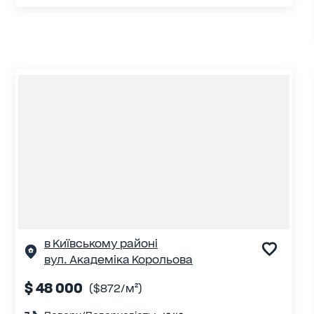
в Київському районі
вул. Академіка Корольова
$ 48 000
($872/м²)