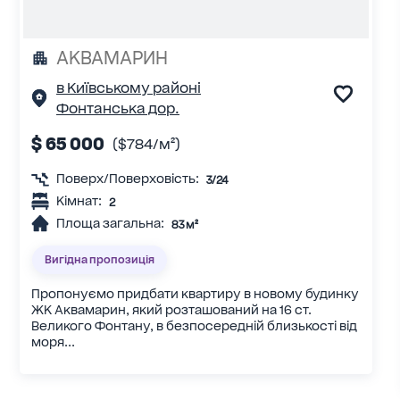
АКВАМАРИН
в Київському районі
Фонтанська дор.
$ 65 000
($784/м²)
Поверх/Поверховість:
3/24
Кімнат:
2
Площа загальна:
83 м²
Вигідна пропозиція
Пропонуємо придбати квартиру в новому будинку
ЖК Аквамарин, який розташований на 16 ст.
Великого Фонтану, в безпосередній близькості від
моря...