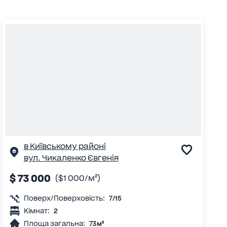
в Київському районі
вул. Чикаленко Євгенія
$ 73 000
($1 000/м²)
Поверх/Поверховість:
7/15
Кімнат:
2
Площа загальна:
73 м²