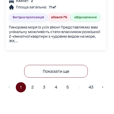
Кімнат:
2
Площа загальна:
71 м²
Вигідна пропозиція
єОселя 7%
єВідновлення
Панорама моря із усіх вікон! Представляємо вам
унікальну можливість стати власником розкішної
2-кімнатної квартири з чудовим видом на море,
ЖК...
Показати ще
1
2
3
4
5
43
…