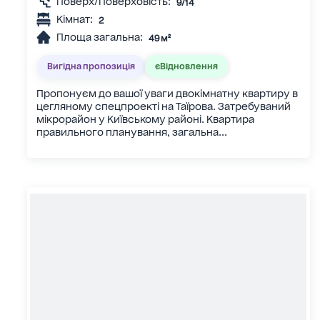
Поверх/Поверховість:
9/14
Кімнат:
2
Площа загальна:
49 м²
Вигідна пропозиція
єВідновлення
Пропонуєм до вашої уваги двокімнатну квартиру в
цегляному спецпроекті на Таїрова. Затребуваний
мікрорайон у Київському районі. Квартира
правильного планування, загальна...