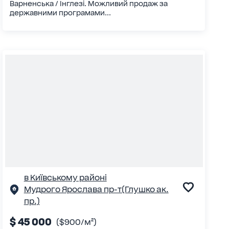
Варненська / Інглезі. Можливий продаж за
державними програмами...
в Київському районі
Мудрого Ярослава пр-т(Глушко ак.
пр.)
$ 45 000
($900/м²)