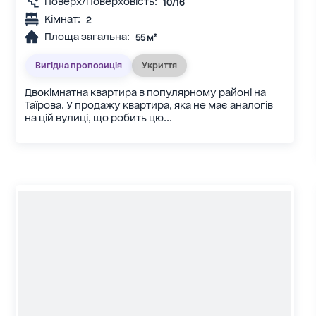
Поверх/Поверховість:
10/16
Кімнат:
2
Площа загальна:
55 м²
Вигідна пропозиція
Укриття
Двокімнатна квартира в популярному районі на
Таїрова. У продажу квартира, яка не має аналогів
на цій вулиці, що робить цю...