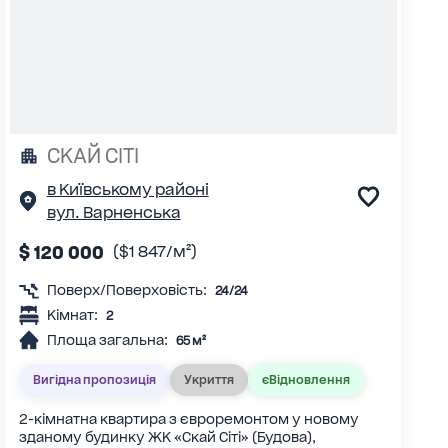
СКАЙ СІТІ
в Київському районі
вул. Варненська
$ 120 000
($1 847/м²)
Поверх/Поверховість:
24/24
Кімнат:
2
Площа загальна:
65 м²
Вигідна пропозиція
Укриття
єВідновлення
2-кімнатна квартира з євроремонтом у новому
зданому будинку ЖК «Скай Сіті» (Будова),