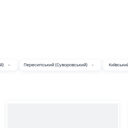
й)
Пересипський (Суворовський)
Київськи