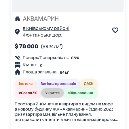
АКВАМАРИН
в Київському районі
Фонтанська дор.
$ 78 000
($924/м²)
Поверх/Поверховість:
8/24
Кімнат:
2
Площа загальна:
84 м²
Іпотека
Вигідна пропозиція
ДМЖ
єОселя 3%
Укриття
єВідновлення
Простора 2-кімнатна квартира з видом на море
в новому будинку ЖК «Аквамарин» (здано 2023
рік) Квартира має вільне планування,
що дозволить втілити в життя ваші дизайнерські...