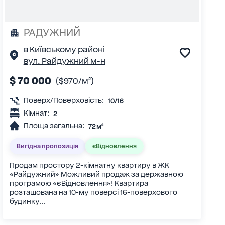
РАДУЖНИЙ
в Київському районі
вул. Райдужний м-н
$ 70 000
($970/м²)
Поверх/Поверховість:
10/16
Кімнат:
2
Площа загальна:
72 м²
Вигідна пропозиція
єВідновлення
Продам простору 2-кімнатну квартиру в ЖК
«Райдужний» Можливий продаж за державною
програмою «єВідновлення»! Квартира
розташована на 10-му поверсі 16-поверхового
будинку...