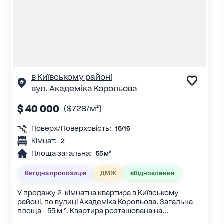
в Київському районі
вул. Академіка Корольова
$ 40 000
($728/м²)
Поверх/Поверховість:
16/16
Кімнат:
2
Площа загальна:
55 м²
Вигідна пропозиція
ДМЖ
єВідновлення
У продажу 2-кімнатна квартира в Київському
районі, по вулиці Академіка Корольова. Загальна
площа - 55 м ². Квартира розташована на...