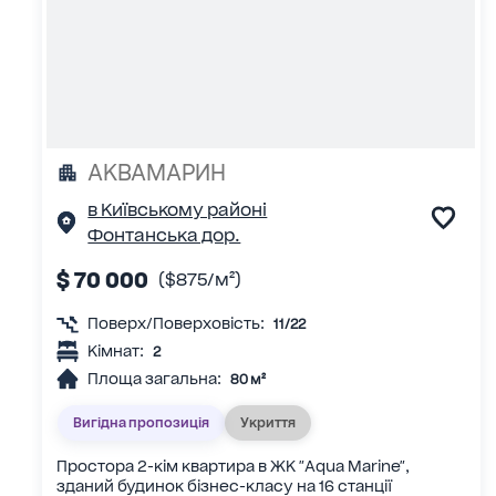
АКВАМАРИН
в Київському районі
Фонтанська дор.
$ 70 000
($875/м²)
Поверх/Поверховість:
11/22
Кімнат:
2
Площа загальна:
80 м²
Вигідна пропозиція
Укриття
Простора 2-кім квартира в ЖК "Aqua Marine",
зданий будинок бізнес-класу на 16 станції