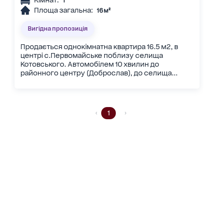
1
Площа загальна:
16 м²
Вигідна пропозиція
Продається однокімнатна квартира 16.5 м2, в
центрі с.Первомайське поблизу селища
Котовського. Автомобілем 10 хвилин до
районного центру (Доброслав), до селища...
1