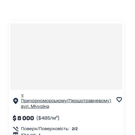
у
Причорноморському(Першотравневому)
вул. Мічуріна
$ 8 000
($485/м²)
Поверх/Поверховість:
2/2
Кімнат: