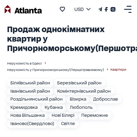
USD
Продаж однокімнатних
квартир у
Причорноморському(Першотр
Нерухомість в Одесі
Квартири
Нерухомість у Причорноморському(Першотравневому)
Біляївський район
Березівський район
Іванівський район
Комінтернівський район
Роздільнянський район
Візирка
Доброслав
Кремидовка
Кубанка
Любополь
Нова Вільшанка
Нові Білярі
Переможне
Іваново(Свердлово)
Світле